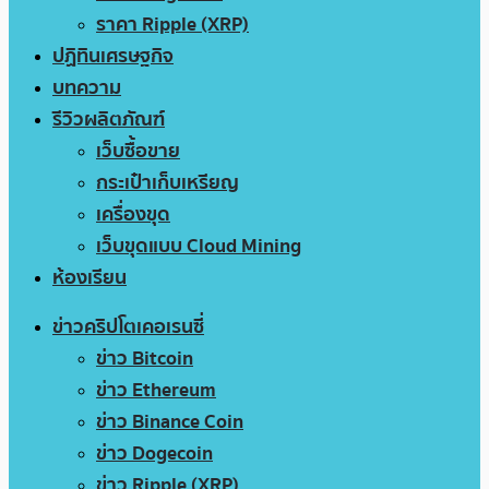
ราคา Ripple (XRP)
ปฏิทินเศรษฐกิจ
บทความ
รีวิวผลิตภัณฑ์
เว็บซื้อขาย
กระเป๋าเก็บเหรียญ
เครื่องขุด
เว็บขุดแบบ Cloud Mining
ห้องเรียน
ข่าวคริปโตเคอเรนซี่
ข่าว Bitcoin
ข่าว Ethereum
ข่าว Binance Coin
ข่าว Dogecoin
ข่าว Ripple (XRP)