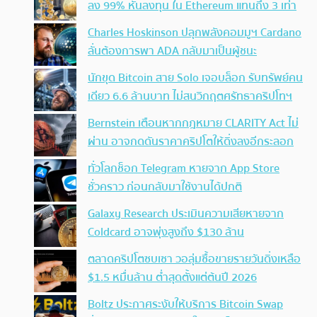
ลง 99% หันลงทุน ใน Ethereum แทนถึง 3 เท่า
Charles Hoskinson ปลุกพลังคอมมูฯ Cardano
ลั่นต้องการพา ADA กลับมาเป็นผู้ชนะ
นักขุด Bitcoin สาย Solo เจอบล็อก รับทรัพย์คน
เดียว 6.6 ล้านบาท ไม่สนวิกฤตศรัทธาคริปโทฯ
Bernstein เตือนหากกฎหมาย CLARITY Act ไม่
ผ่าน อาจกดดันราคาคริปโตให้ดิ่งลงอีกระลอก
ทั่วโลกช็อก Telegram หายจาก App Store
ชั่วคราว ก่อนกลับมาใช้งานได้ปกติ
Galaxy Research ประเมินความเสียหายจาก
Coldcard อาจพุ่งสูงถึง $130 ล้าน
ตลาดคริปโตซบเซา วอลุ่มซื้อขายรายวันดิ่งเหลือ
$1.5 หมื่นล้าน ต่ำสุดตั้งแต่ต้นปี 2026
Boltz ประกาศระงับให้บริการ Bitcoin Swap