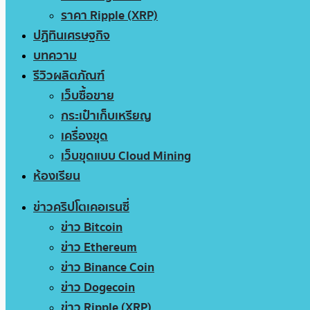
ราคา Ripple (XRP)
ปฏิทินเศรษฐกิจ
บทความ
รีวิวผลิตภัณฑ์
เว็บซื้อขาย
กระเป๋าเก็บเหรียญ
เครื่องขุด
เว็บขุดแบบ Cloud Mining
ห้องเรียน
ข่าวคริปโตเคอเรนซี่
ข่าว Bitcoin
ข่าว Ethereum
ข่าว Binance Coin
ข่าว Dogecoin
ข่าว Ripple (XRP)