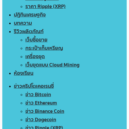
ราคา Ripple (XRP)
ปฏิทินเศรษฐกิจ
บทความ
รีวิวผลิตภัณฑ์
เว็บซื้อขาย
กระเป๋าเก็บเหรียญ
เครื่องขุด
เว็บขุดแบบ Cloud Mining
ห้องเรียน
ข่าวคริปโตเคอเรนซี่
ข่าว Bitcoin
ข่าว Ethereum
ข่าว Binance Coin
ข่าว Dogecoin
ข่าว Ripple (XRP)