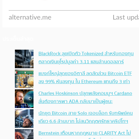
ประเด็นล่าสุด
BlackRock ลุยเปิดตัว Tokenized สำหรับกองทุน
ตลาดเงินยุโรปมูลค่า 3.11 แสนล้านดอลลาร์
แบงก์ใหญ่สุดของอิตาลี ลดสัดส่วน Bitcoin ETF
ลง 99% หันลงทุน ใน Ethereum แทนถึง 3 เท่า
Charles Hoskinson ปลุกพลังคอมมูฯ Cardano
ลั่นต้องการพา ADA กลับมาเป็นผู้ชนะ
นักขุด Bitcoin สาย Solo เจอบล็อก รับทรัพย์คน
เดียว 6.6 ล้านบาท ไม่สนวิกฤตศรัทธาคริปโทฯ
Bernstein เตือนหากกฎหมาย CLARITY Act ไม่