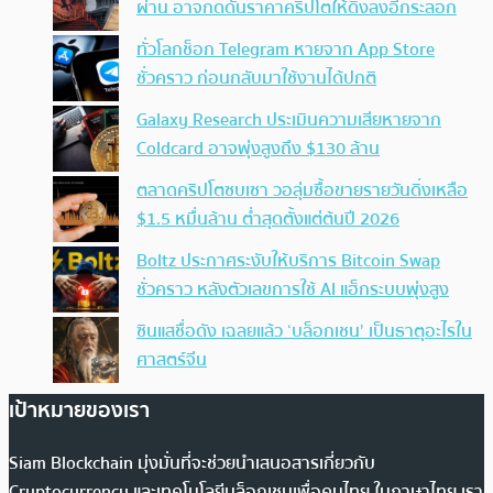
ผ่าน อาจกดดันราคาคริปโตให้ดิ่งลงอีกระลอก
ทั่วโลกช็อก Telegram หายจาก App Store
ชั่วคราว ก่อนกลับมาใช้งานได้ปกติ
Galaxy Research ประเมินความเสียหายจาก
Coldcard อาจพุ่งสูงถึง $130 ล้าน
ตลาดคริปโตซบเซา วอลุ่มซื้อขายรายวันดิ่งเหลือ
$1.5 หมื่นล้าน ต่ำสุดตั้งแต่ต้นปี 2026
Boltz ประกาศระงับให้บริการ Bitcoin Swap
ชั่วคราว หลังตัวเลขการใช้ AI แฮ็กระบบพุ่งสูง
ซินแสชื่อดัง เฉลยแล้ว ‘บล็อกเชน’ เป็นธาตุอะไรใน
ศาสตร์จีน
เป้าหมายของเรา
Siam Blockchain มุ่งมั่นที่จะช่วยนำเสนอสารเกี่ยวกับ
Cryptocurrency และเทคโนโลยีบล็อกเชนเพื่อคนไทย ในภาษาไทย เรา