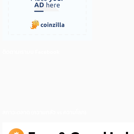
ติดตามเราบน Facebook
สภาวะตลาด (ความกลัว vs ความโลภ)