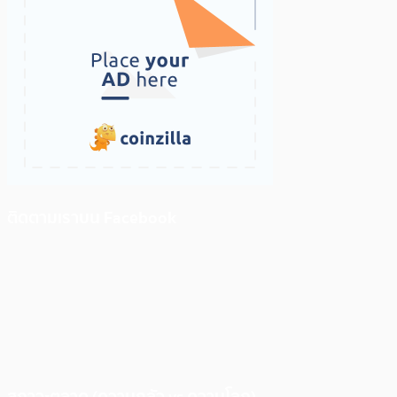
ติดตามเราบน Facebook
สภาวะตลาด (ความกลัว vs ความโลภ)