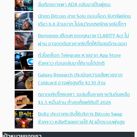
ลั่นต้องการพา ADA กลับมาเป็นผู้ชนะ
นักขุด Bitcoin สาย Solo เจอบล็อก รับทรัพย์คน
เดียว 6.6 ล้านบาท ไม่สนวิกฤตศรัทธาคริปโทฯ
Bernstein เตือนหากกฎหมาย CLARITY Act ไม่
ผ่าน อาจกดดันราคาคริปโตให้ดิ่งลงอีกระลอก
ทั่วโลกช็อก Telegram หายจาก App Store
ชั่วคราว ก่อนกลับมาใช้งานได้ปกติ
Galaxy Research ประเมินความเสียหายจาก
Coldcard อาจพุ่งสูงถึง $130 ล้าน
ตลาดคริปโตซบเซา วอลุ่มซื้อขายรายวันดิ่งเหลือ
$1.5 หมื่นล้าน ต่ำสุดตั้งแต่ต้นปี 2026
Boltz ประกาศระงับให้บริการ Bitcoin Swap
ชั่วคราว หลังตัวเลขการใช้ AI แฮ็กระบบพุ่งสูง
เป้าหมายของเรา