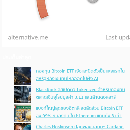
ประเด็นล่าสุด
กองทุน Bitcoin ETF เจ๊งและปิดตัวเป็นแห่งแรกใน
สหรัฐหลังเงินทุนไหลออกไปฝั่ง AI
BlackRock ลุยเปิดตัว Tokenized สำหรับกองทุน
ตลาดเงินยุโรปมูลค่า 3.11 แสนล้านดอลลาร์
แบงก์ใหญ่สุดของอิตาลี ลดสัดส่วน Bitcoin ETF
ลง 99% หันลงทุน ใน Ethereum แทนถึง 3 เท่า
Charles Hoskinson ปลุกพลังคอมมูฯ Cardano