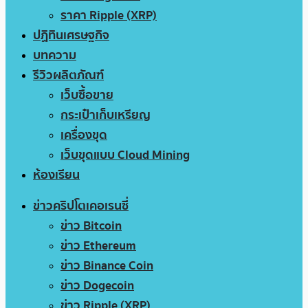
ราคา Ripple (XRP)
ปฏิทินเศรษฐกิจ
บทความ
รีวิวผลิตภัณฑ์
เว็บซื้อขาย
กระเป๋าเก็บเหรียญ
เครื่องขุด
เว็บขุดแบบ Cloud Mining
ห้องเรียน
ข่าวคริปโตเคอเรนซี่
ข่าว Bitcoin
ข่าว Ethereum
ข่าว Binance Coin
ข่าว Dogecoin
ข่าว Ripple (XRP)