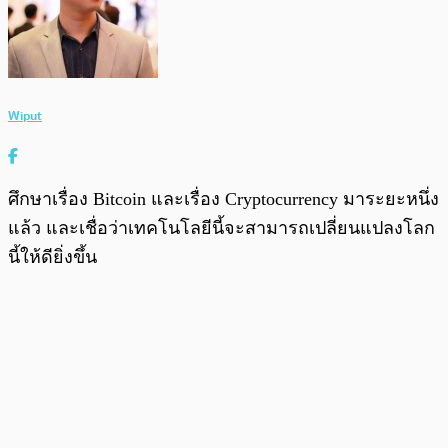
Wiput
ศึกษาเรื่อง Bitcoin และเรื่อง Cryptocurrency มาระยะหนึ่ง
แล้ว และเชื่อว่าเทคโนโลยีนี้จะสามารถเปลี่ยนแปลงโลก
นี้ให้ดียิ่งขึ้น