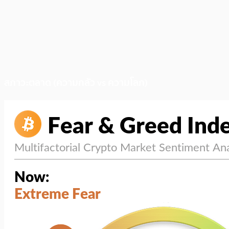
สภาวะตลาด (ความกลัว vs ความโลภ)