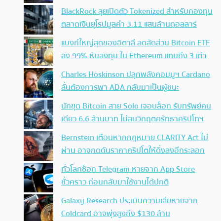
BlackRock ลุยเปิดตัว Tokenized สำหรับกองทุน
ตลาดเงินยุโรปมูลค่า 3.11 แสนล้านดอลลาร์
แบงก์ใหญ่สุดของอิตาลี ลดสัดส่วน Bitcoin ETF
ลง 99% หันลงทุน ใน Ethereum แทนถึง 3 เท่า
Charles Hoskinson ปลุกพลังคอมมูฯ Cardano
ลั่นต้องการพา ADA กลับมาเป็นผู้ชนะ
นักขุด Bitcoin สาย Solo เจอบล็อก รับทรัพย์คน
เดียว 6.6 ล้านบาท ไม่สนวิกฤตศรัทธาคริปโทฯ
Bernstein เตือนหากกฎหมาย CLARITY Act ไม่
ผ่าน อาจกดดันราคาคริปโตให้ดิ่งลงอีกระลอก
ทั่วโลกช็อก Telegram หายจาก App Store
ชั่วคราว ก่อนกลับมาใช้งานได้ปกติ
Galaxy Research ประเมินความเสียหายจาก
Coldcard อาจพุ่งสูงถึง $130 ล้าน