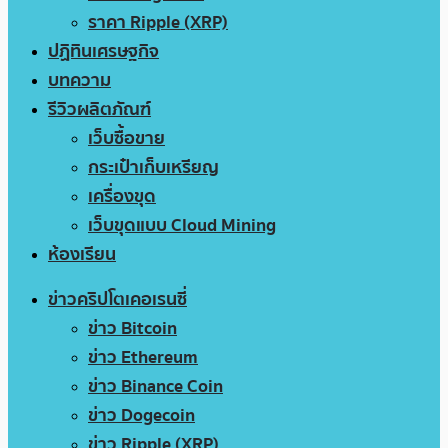
ราคา Ripple (XRP)
ปฏิทินเศรษฐกิจ
บทความ
รีวิวผลิตภัณฑ์
เว็บซื้อขาย
กระเป๋าเก็บเหรียญ
เครื่องขุด
เว็บขุดแบบ Cloud Mining
ห้องเรียน
ข่าวคริปโตเคอเรนซี่
ข่าว Bitcoin
ข่าว Ethereum
ข่าว Binance Coin
ข่าว Dogecoin
ข่าว Ripple (XRP)