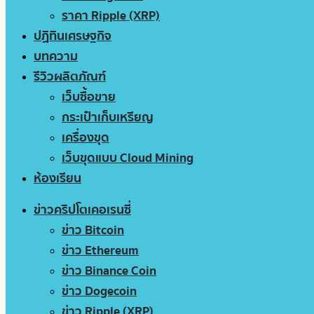
ราคา Ripple (XRP)
ปฏิทินเศรษฐกิจ
บทความ
รีวิวผลิตภัณฑ์
เว็บซื้อขาย
กระเป๋าเก็บเหรียญ
เครื่องขุด
เว็บขุดแบบ Cloud Mining
ห้องเรียน
ข่าวคริปโตเคอเรนซี่
ข่าว Bitcoin
ข่าว Ethereum
ข่าว Binance Coin
ข่าว Dogecoin
ข่าว Ripple (XRP)