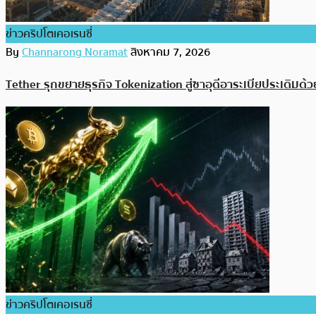
ข่าวคริปโตเคอเรนซี่
By
Channarong Noramat
สิงหาคม 7, 2026
Tether รุกขยายธุรกิจ Tokenization สู่ซาอุดีอาระเบียประเดิมด้
ข่าวคริปโตเคอเรนซี่