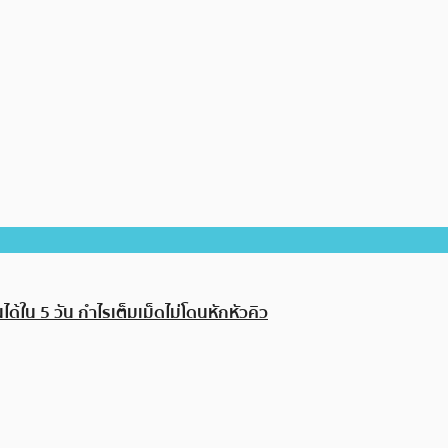
ใน 5 วัน กำไรเต็มเม็ดไม่โดนหักหัวคิว