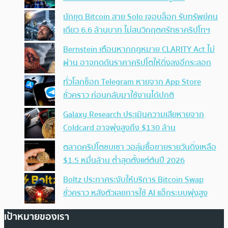
นักขุด Bitcoin สาย Solo เจอบล็อก รับทรัพย์คน
เดียว 6.6 ล้านบาท ไม่สนวิกฤตศรัทธาคริปโทฯ
Bernstein เตือนหากกฎหมาย CLARITY Act ไม่
ผ่าน อาจกดดันราคาคริปโตให้ดิ่งลงอีกระลอก
ทั่วโลกช็อก Telegram หายจาก App Store
ชั่วคราว ก่อนกลับมาใช้งานได้ปกติ
Galaxy Research ประเมินความเสียหายจาก
Coldcard อาจพุ่งสูงถึง $130 ล้าน
ตลาดคริปโตซบเซา วอลุ่มซื้อขายรายวันดิ่งเหลือ
$1.5 หมื่นล้าน ต่ำสุดตั้งแต่ต้นปี 2026
Boltz ประกาศระงับให้บริการ Bitcoin Swap
ชั่วคราว หลังตัวเลขการใช้ AI แฮ็กระบบพุ่งสูง
เป้าหมายของเรา