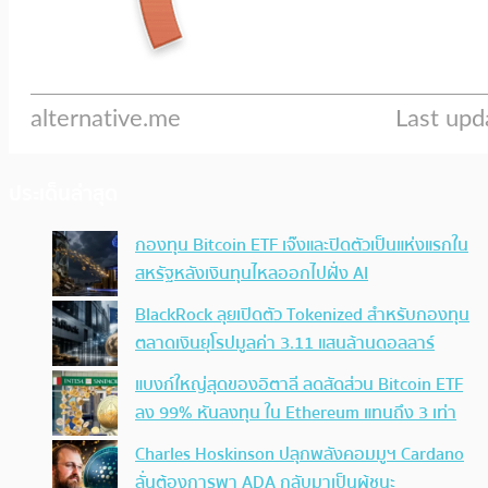
ประเด็นล่าสุด
กองทุน Bitcoin ETF เจ๊งและปิดตัวเป็นแห่งแรกใน
สหรัฐหลังเงินทุนไหลออกไปฝั่ง AI
BlackRock ลุยเปิดตัว Tokenized สำหรับกองทุน
ตลาดเงินยุโรปมูลค่า 3.11 แสนล้านดอลลาร์
แบงก์ใหญ่สุดของอิตาลี ลดสัดส่วน Bitcoin ETF
ลง 99% หันลงทุน ใน Ethereum แทนถึง 3 เท่า
Charles Hoskinson ปลุกพลังคอมมูฯ Cardano
ลั่นต้องการพา ADA กลับมาเป็นผู้ชนะ