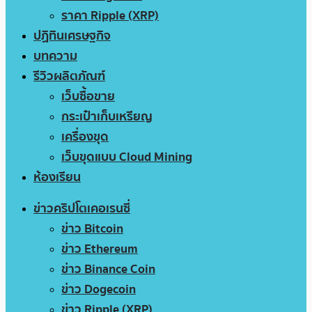
ราคา Ripple (XRP)
ปฏิทินเศรษฐกิจ
บทความ
รีวิวผลิตภัณฑ์
เว็บซื้อขาย
กระเป๋าเก็บเหรียญ
เครื่องขุด
เว็บขุดแบบ Cloud Mining
ห้องเรียน
ข่าวคริปโตเคอเรนซี่
ข่าว Bitcoin
ข่าว Ethereum
ข่าว Binance Coin
ข่าว Dogecoin
ข่าว Ripple (XRP)