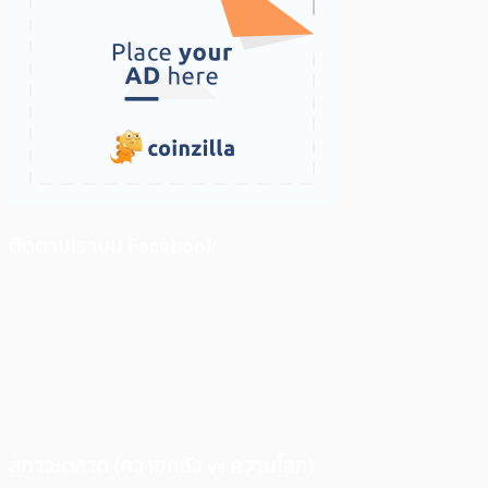
ติดตามเราบน Facebook
สภาวะตลาด (ความกลัว vs ความโลภ)