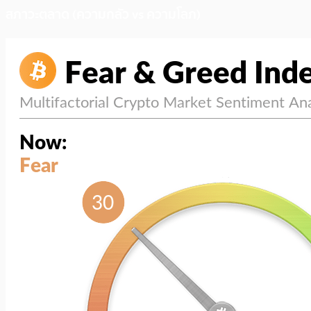
สภาวะตลาด (ความกลัว vs ความโลภ)