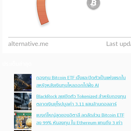
ประเด็นล่าสุด
กองทุน Bitcoin ETF เจ๊งและปิดตัวเป็นแห่งแรกใน
สหรัฐหลังเงินทุนไหลออกไปฝั่ง AI
BlackRock ลุยเปิดตัว Tokenized สำหรับกองทุน
ตลาดเงินยุโรปมูลค่า 3.11 แสนล้านดอลลาร์
แบงก์ใหญ่สุดของอิตาลี ลดสัดส่วน Bitcoin ETF
ลง 99% หันลงทุน ใน Ethereum แทนถึง 3 เท่า