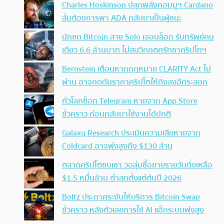
Charles Hoskinson ปลุกพลังคอมมูฯ Cardano
ลั่นต้องการพา ADA กลับมาเป็นผู้ชนะ
นักขุด Bitcoin สาย Solo เจอบล็อก รับทรัพย์คน
เดียว 6.6 ล้านบาท ไม่สนวิกฤตศรัทธาคริปโทฯ
Bernstein เตือนหากกฎหมาย CLARITY Act ไม่
ผ่าน อาจกดดันราคาคริปโตให้ดิ่งลงอีกระลอก
ทั่วโลกช็อก Telegram หายจาก App Store
ชั่วคราว ก่อนกลับมาใช้งานได้ปกติ
Galaxy Research ประเมินความเสียหายจาก
Coldcard อาจพุ่งสูงถึง $130 ล้าน
ตลาดคริปโตซบเซา วอลุ่มซื้อขายรายวันดิ่งเหลือ
$1.5 หมื่นล้าน ต่ำสุดตั้งแต่ต้นปี 2026
Boltz ประกาศระงับให้บริการ Bitcoin Swap
ชั่วคราว หลังตัวเลขการใช้ AI แฮ็กระบบพุ่งสูง