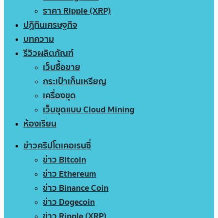
ราคา Ripple (XRP)
ปฏิทินเศรษฐกิจ
บทความ
รีวิวผลิตภัณฑ์
เว็บซื้อขาย
กระเป๋าเก็บเหรียญ
เครื่องขุด
เว็บขุดแบบ Cloud Mining
ห้องเรียน
ข่าวคริปโตเคอเรนซี่
ข่าว Bitcoin
ข่าว Ethereum
ข่าว Binance Coin
ข่าว Dogecoin
ข่าว Ripple (XRP)