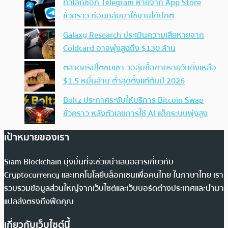
ทั่วโลกช็อก Telegram หายจาก App Store
ชั่วคราว ก่อนกลับมาใช้งานได้ปกติ
Galaxy Research ประเมินความเสียหายจาก
Coldcard อาจพุ่งสูงถึง $130 ล้าน
ตลาดคริปโตซบเซา วอลุ่มซื้อขายรายวันดิ่งเหลือ
$1.5 หมื่นล้าน ต่ำสุดตั้งแต่ต้นปี 2026
Boltz ประกาศระงับให้บริการ Bitcoin Swap
ชั่วคราว หลังตัวเลขการใช้ AI แฮ็กระบบพุ่งสูง
เป้าหมายของเรา
Siam Blockchain มุ่งมั่นที่จะช่วยนำเสนอสารเกี่ยวกับ
Cryptocurrency และเทคโนโลยีบล็อกเชนเพื่อคนไทย ในภาษาไทย เรา
รวบรวมข้อมูลส่วนใหญ่จากเว็บไซต์และเว็บบอร์ดต่างประเทศและนำมา
แปลส่งตรงถึงฟีดคุณ
เกี่ยวกับเว็บไซต์นี้