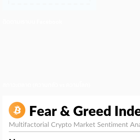
ติดตามเราบน Facebook
สภาวะตลาด (ความกลัว vs ความโลภ)