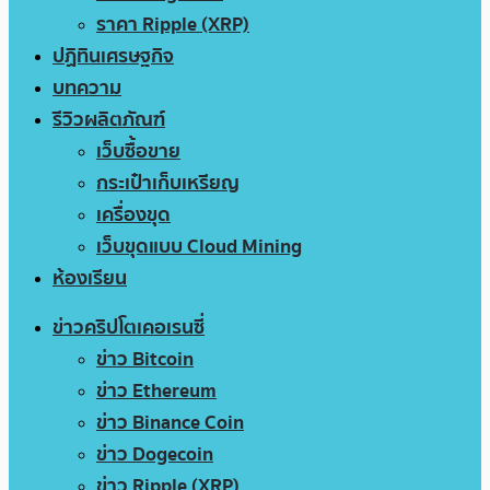
ราคา Ripple (XRP)
ปฏิทินเศรษฐกิจ
บทความ
รีวิวผลิตภัณฑ์
เว็บซื้อขาย
กระเป๋าเก็บเหรียญ
เครื่องขุด
เว็บขุดแบบ Cloud Mining
ห้องเรียน
ข่าวคริปโตเคอเรนซี่
ข่าว Bitcoin
ข่าว Ethereum
ข่าว Binance Coin
ข่าว Dogecoin
ข่าว Ripple (XRP)