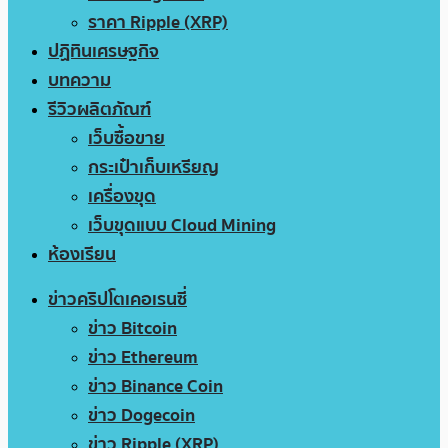
ราคา Ripple (XRP)
ปฏิทินเศรษฐกิจ
บทความ
รีวิวผลิตภัณฑ์
เว็บซื้อขาย
กระเป๋าเก็บเหรียญ
เครื่องขุด
เว็บขุดแบบ Cloud Mining
ห้องเรียน
ข่าวคริปโตเคอเรนซี่
ข่าว Bitcoin
ข่าว Ethereum
ข่าว Binance Coin
ข่าว Dogecoin
ข่าว Ripple (XRP)