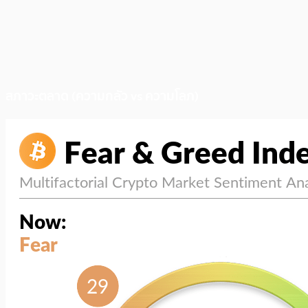
สภาวะตลาด (ความกลัว vs ความโลภ)