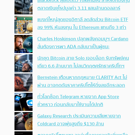
BlackRock ลุยเปิดตัว Tokenized สำหรับกองทุน
ตลาดเงินยุโรปมูลค่า 3.11 แสนล้านดอลลาร์
แบงก์ใหญ่สุดของอิตาลี ลดสัดส่วน Bitcoin ETF
ลง 99% หันลงทุน ใน Ethereum แทนถึง 3 เท่า
Charles Hoskinson ปลุกพลังคอมมูฯ Cardano
ลั่นต้องการพา ADA กลับมาเป็นผู้ชนะ
นักขุด Bitcoin สาย Solo เจอบล็อก รับทรัพย์คน
เดียว 6.6 ล้านบาท ไม่สนวิกฤตศรัทธาคริปโทฯ
Bernstein เตือนหากกฎหมาย CLARITY Act ไม่
ผ่าน อาจกดดันราคาคริปโตให้ดิ่งลงอีกระลอก
ทั่วโลกช็อก Telegram หายจาก App Store
ชั่วคราว ก่อนกลับมาใช้งานได้ปกติ
Galaxy Research ประเมินความเสียหายจาก
Coldcard อาจพุ่งสูงถึง $130 ล้าน