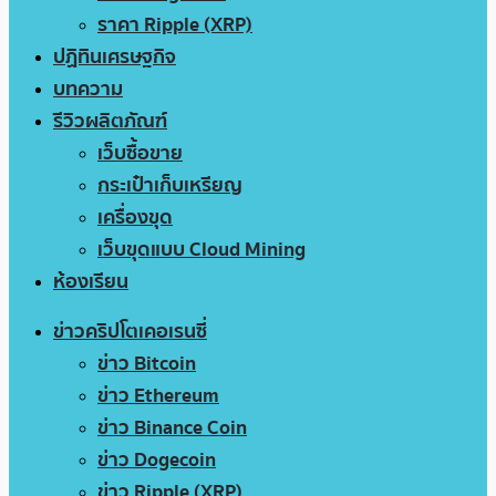
ราคา Ripple (XRP)
ปฏิทินเศรษฐกิจ
บทความ
รีวิวผลิตภัณฑ์
เว็บซื้อขาย
กระเป๋าเก็บเหรียญ
เครื่องขุด
เว็บขุดแบบ Cloud Mining
ห้องเรียน
ข่าวคริปโตเคอเรนซี่
ข่าว Bitcoin
ข่าว Ethereum
ข่าว Binance Coin
ข่าว Dogecoin
ข่าว Ripple (XRP)