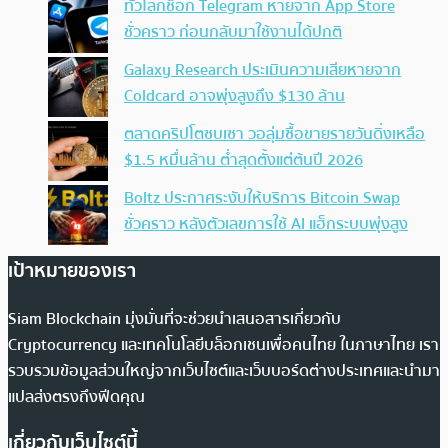
ทั่วโลกช็อก Telegram หายจาก App Store
ชั่วคราว ก่อนกลับมาใช้งานได้ปกติ
Galaxy Research ประเมินความเสียหายจาก
Coldcard อาจพุ่งสูงถึง $130 ล้าน
ตลาดคริปโตซบเซา วอลุ่มซื้อขายรายวันดิ่งเหลือ
$1.5 หมื่นล้าน ต่ำสุดตั้งแต่ต้นปี 2026
Boltz ประกาศระงับให้บริการ Bitcoin Swap
ชั่วคราว หลังตัวเลขการใช้ AI แฮ็กระบบพุ่งสูง
เป้าหมายของเรา
Siam Blockchain มุ่งมั่นที่จะช่วยนำเสนอสารเกี่ยวกับ
Cryptocurrency และเทคโนโลยีบล็อกเชนเพื่อคนไทย ในภาษาไทย เรา
รวบรวมข้อมูลส่วนใหญ่จากเว็บไซต์และเว็บบอร์ดต่างประเทศและนำมา
แปลส่งตรงถึงฟีดคุณ
เกี่ยวกับเว็บไซต์นี้