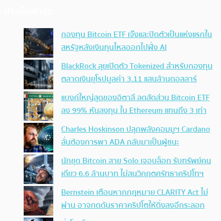
ประเด็นล่าสุด
กองทุน Bitcoin ETF เจ๊งและปิดตัวเป็นแห่งแรกใน
สหรัฐหลังเงินทุนไหลออกไปฝั่ง AI
BlackRock ลุยเปิดตัว Tokenized สำหรับกองทุน
ตลาดเงินยุโรปมูลค่า 3.11 แสนล้านดอลลาร์
แบงก์ใหญ่สุดของอิตาลี ลดสัดส่วน Bitcoin ETF
ลง 99% หันลงทุน ใน Ethereum แทนถึง 3 เท่า
Charles Hoskinson ปลุกพลังคอมมูฯ Cardano
ลั่นต้องการพา ADA กลับมาเป็นผู้ชนะ
นักขุด Bitcoin สาย Solo เจอบล็อก รับทรัพย์คน
เดียว 6.6 ล้านบาท ไม่สนวิกฤตศรัทธาคริปโทฯ
Bernstein เตือนหากกฎหมาย CLARITY Act ไม่
ผ่าน อาจกดดันราคาคริปโตให้ดิ่งลงอีกระลอก