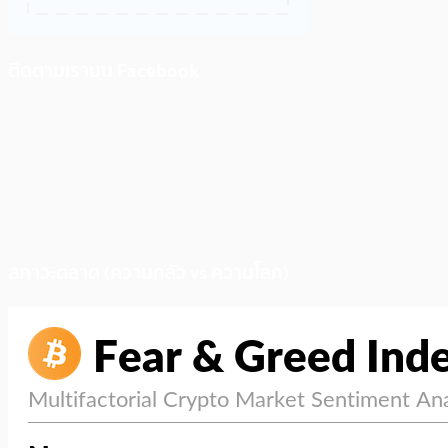
ติดตามเราบน Facebook
สภาวะตลาด (ความกลัว vs ความโลภ)