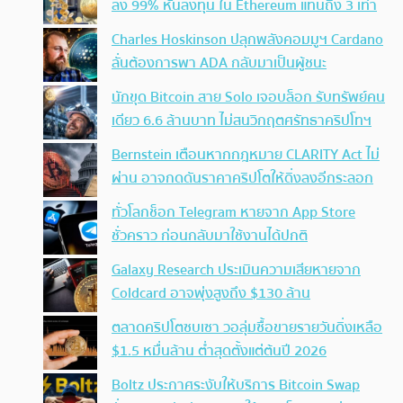
ลง 99% หันลงทุน ใน Ethereum แทนถึง 3 เท่า
Charles Hoskinson ปลุกพลังคอมมูฯ Cardano
ลั่นต้องการพา ADA กลับมาเป็นผู้ชนะ
นักขุด Bitcoin สาย Solo เจอบล็อก รับทรัพย์คน
เดียว 6.6 ล้านบาท ไม่สนวิกฤตศรัทธาคริปโทฯ
Bernstein เตือนหากกฎหมาย CLARITY Act ไม่
ผ่าน อาจกดดันราคาคริปโตให้ดิ่งลงอีกระลอก
ทั่วโลกช็อก Telegram หายจาก App Store
ชั่วคราว ก่อนกลับมาใช้งานได้ปกติ
Galaxy Research ประเมินความเสียหายจาก
Coldcard อาจพุ่งสูงถึง $130 ล้าน
ตลาดคริปโตซบเซา วอลุ่มซื้อขายรายวันดิ่งเหลือ
$1.5 หมื่นล้าน ต่ำสุดตั้งแต่ต้นปี 2026
Boltz ประกาศระงับให้บริการ Bitcoin Swap