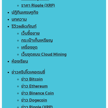
ราคา Ripple (XRP)
ปฏิทินเศรษฐกิจ
บทความ
รีวิวผลิตภัณฑ์
เว็บซื้อขาย
กระเป๋าเก็บเหรียญ
เครื่องขุด
เว็บขุดแบบ Cloud Mining
ห้องเรียน
ข่าวคริปโตเคอเรนซี่
ข่าว Bitcoin
ข่าว Ethereum
ข่าว Binance Coin
ข่าว Dogecoin
ข่าว Ripple (XRP)