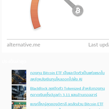
ประเด็นล่าสุด
กองทุน Bitcoin ETF เจ๊งและปิดตัวเป็นแห่งแรกใน
สหรัฐหลังเงินทุนไหลออกไปฝั่ง AI
BlackRock ลุยเปิดตัว Tokenized สำหรับกองทุน
ตลาดเงินยุโรปมูลค่า 3.11 แสนล้านดอลลาร์
แบงก์ใหญ่สุดของอิตาลี ลดสัดส่วน Bitcoin ETF