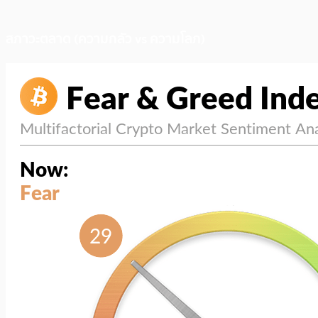
สภาวะตลาด (ความกลัว vs ความโลภ)