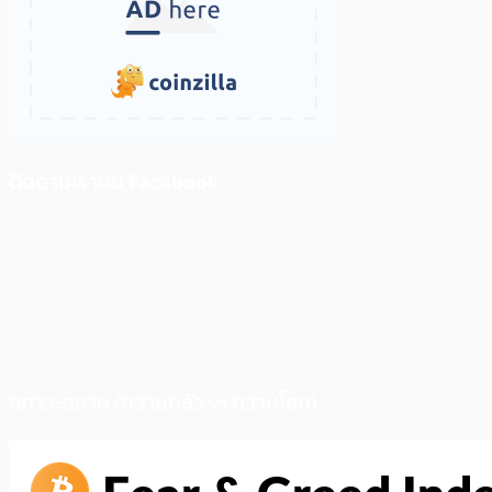
ติดตามเราบน Facebook
สภาวะตลาด (ความกลัว vs ความโลภ)