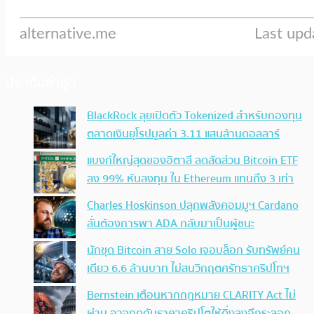
ประเด็นล่าสุด
BlackRock ลุยเปิดตัว Tokenized สำหรับกองทุน
ตลาดเงินยุโรปมูลค่า 3.11 แสนล้านดอลลาร์
แบงก์ใหญ่สุดของอิตาลี ลดสัดส่วน Bitcoin ETF
ลง 99% หันลงทุน ใน Ethereum แทนถึง 3 เท่า
Charles Hoskinson ปลุกพลังคอมมูฯ Cardano
ลั่นต้องการพา ADA กลับมาเป็นผู้ชนะ
นักขุด Bitcoin สาย Solo เจอบล็อก รับทรัพย์คน
เดียว 6.6 ล้านบาท ไม่สนวิกฤตศรัทธาคริปโทฯ
Bernstein เตือนหากกฎหมาย CLARITY Act ไม่
ผ่าน อาจกดดันราคาคริปโตให้ดิ่งลงอีกระลอก