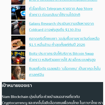
ทั่วโลกช็อก Telegram หายจาก App Store
ชั่วคราว ก่อนกลับมาใช้งานได้ปกติ
Galaxy Research ประเมินความเสียหายจาก
Coldcard อาจพุ่งสูงถึง $130 ล้าน
ตลาดคริปโตซบเซา วอลุ่มซื้อขายรายวันดิ่งเหลือ
$1.5 หมื่นล้าน ต่ำสุดตั้งแต่ต้นปี 2026
Boltz ประกาศระงับให้บริการ Bitcoin Swap
ชั่วคราว หลังตัวเลขการใช้ AI แฮ็กระบบพุ่งสูง
ซินแสชื่อดัง เฉลยแล้ว ‘บล็อกเชน’ เป็นธาตุอะไรใน
ศาสตร์จีน
เป้าหมายของเรา
Siam Blockchain มุ่งมั่นที่จะช่วยนำเสนอสารเกี่ยวกับ
Cryptocurrency และเทคโนโลยีบล็อกเชนเพื่อคนไทย ในภาษาไทย เรา