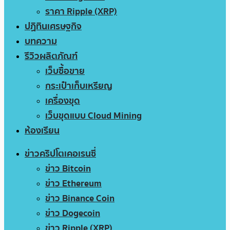
ราคา Ripple (XRP)
ปฏิทินเศรษฐกิจ
บทความ
รีวิวผลิตภัณฑ์
เว็บซื้อขาย
กระเป๋าเก็บเหรียญ
เครื่องขุด
เว็บขุดแบบ Cloud Mining
ห้องเรียน
ข่าวคริปโตเคอเรนซี่
ข่าว Bitcoin
ข่าว Ethereum
ข่าว Binance Coin
ข่าว Dogecoin
ข่าว Ripple (XRP)