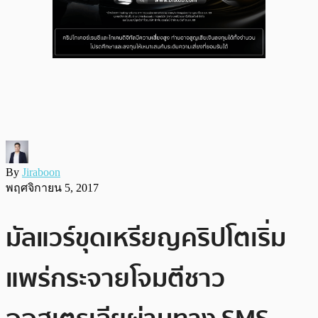
By
Jiraboon
พฤศจิกายน 5, 2017
มัลแวร์ขุดเหรียญคริปโตเริ่ม
แพร่กระจายโจมตีชาว