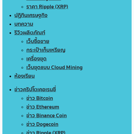
ราคา Ripple (XRP)
ปฏิทินเศรษฐกิจ
บทความ
รีวิวผลิตภัณฑ์
เว็บซื้อขาย
กระเป๋าเก็บเหรียญ
เครื่องขุด
เว็บขุดแบบ Cloud Mining
ห้องเรียน
ข่าวคริปโตเคอเรนซี่
ข่าว Bitcoin
ข่าว Ethereum
ข่าว Binance Coin
ข่าว Dogecoin
ข่าว Ripple (XRP)