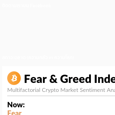
ติดตามเราบน Facebook
สภาวะตลาด (ความกลัว vs ความโลภ)