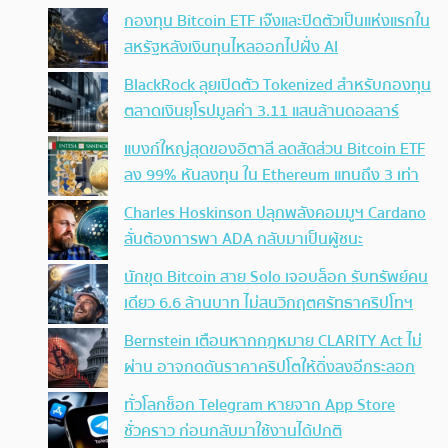
กองทุน Bitcoin ETF เจ๊งและปิดตัวเป็นแห่งแรกใน
สหรัฐหลังเงินทุนไหลออกไปฝั่ง AI
BlackRock ลุยเปิดตัว Tokenized สำหรับกองทุน
ตลาดเงินยุโรปมูลค่า 3.11 แสนล้านดอลลาร์
แบงก์ใหญ่สุดของอิตาลี ลดสัดส่วน Bitcoin ETF
ลง 99% หันลงทุน ใน Ethereum แทนถึง 3 เท่า
Charles Hoskinson ปลุกพลังคอมมูฯ Cardano
ลั่นต้องการพา ADA กลับมาเป็นผู้ชนะ
นักขุด Bitcoin สาย Solo เจอบล็อก รับทรัพย์คน
เดียว 6.6 ล้านบาท ไม่สนวิกฤตศรัทธาคริปโทฯ
Bernstein เตือนหากกฎหมาย CLARITY Act ไม่
ผ่าน อาจกดดันราคาคริปโตให้ดิ่งลงอีกระลอก
ทั่วโลกช็อก Telegram หายจาก App Store
ชั่วคราว ก่อนกลับมาใช้งานได้ปกติ