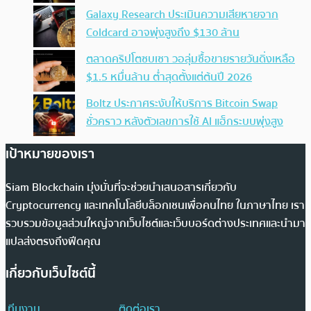
Galaxy Research ประเมินความเสียหายจาก
Coldcard อาจพุ่งสูงถึง $130 ล้าน
ตลาดคริปโตซบเซา วอลุ่มซื้อขายรายวันดิ่งเหลือ
$1.5 หมื่นล้าน ต่ำสุดตั้งแต่ต้นปี 2026
Boltz ประกาศระงับให้บริการ Bitcoin Swap
ชั่วคราว หลังตัวเลขการใช้ AI แฮ็กระบบพุ่งสูง
เป้าหมายของเรา
Siam Blockchain มุ่งมั่นที่จะช่วยนำเสนอสารเกี่ยวกับ
Cryptocurrency และเทคโนโลยีบล็อกเชนเพื่อคนไทย ในภาษาไทย เรา
รวบรวมข้อมูลส่วนใหญ่จากเว็บไซต์และเว็บบอร์ดต่างประเทศและนำมา
แปลส่งตรงถึงฟีดคุณ
เกี่ยวกับเว็บไซต์นี้
ทีมงาน
ติดต่อเรา