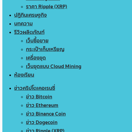
ราคา Ripple (XRP)
ปฏิทินเศรษฐกิจ
บทความ
รีวิวผลิตภัณฑ์
เว็บซื้อขาย
กระเป๋าเก็บเหรียญ
เครื่องขุด
เว็บขุดแบบ Cloud Mining
ห้องเรียน
ข่าวคริปโตเคอเรนซี่
ข่าว Bitcoin
ข่าว Ethereum
ข่าว Binance Coin
ข่าว Dogecoin
ข่าว Ripple (XRP)