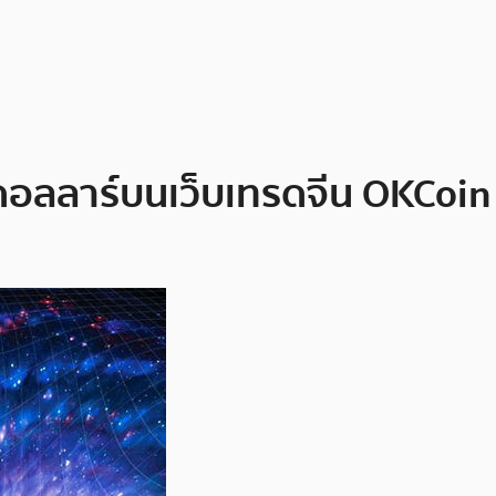
 ดอลลาร์บนเว็บเทรดจีน OKCoi