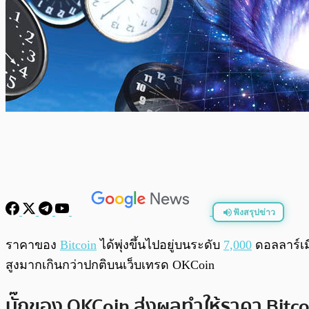
ฟังสรุปข่าว
พร้อมเล่น
ราคาของ
Bitcoin
ได้พุ่งขึ้นไปอยู่บนระดับ
7,000
ดอลลาร์เมื
สูงมากเกินกว่าปกติบนเว็บเทรด OKCoin
บั๊กของ OKCoin ส่งผลทำให้ราคา Bitco