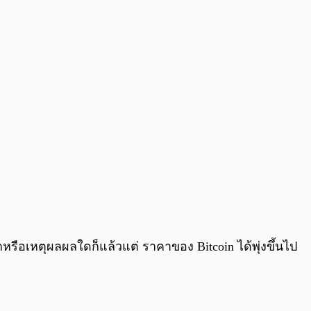
0:00
/
0:00
๊กหรือเหตุผลผลใดก็แล้วแต่ ราคาของ Bitcoin ได้พุ่งขึ้นไป