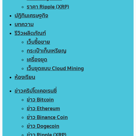
ราคา Ripple (XRP)
ปฏิทินเศรษฐกิจ
บทความ
รีวิวผลิตภัณฑ์
เว็บซื้อขาย
กระเป๋าเก็บเหรียญ
เครื่องขุด
เว็บขุดแบบ Cloud Mining
ห้องเรียน
ข่าวคริปโตเคอเรนซี่
ข่าว Bitcoin
ข่าว Ethereum
ข่าว Binance Coin
ข่าว Dogecoin
ข่าว Ripple (XRP)