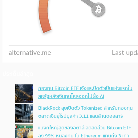
ประเด็นล่าสุด
กองทุน Bitcoin ETF เจ๊งและปิดตัวเป็นแห่งแรกใน
สหรัฐหลังเงินทุนไหลออกไปฝั่ง AI
BlackRock ลุยเปิดตัว Tokenized สำหรับกองทุน
ตลาดเงินยุโรปมูลค่า 3.11 แสนล้านดอลลาร์
แบงก์ใหญ่สุดของอิตาลี ลดสัดส่วน Bitcoin ETF
ลง 99% หันลงทุน ใน Ethereum แทนถึง 3 เท่า