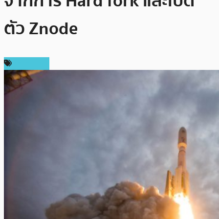
จากการ Hard fork และเปิด
ตัว Znode
ราคา Firo