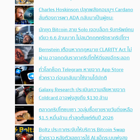
Charles Hoskinson ปลุกพลังคอมมูฯ Cardano
ลั่นต้องการพา ADA กลับมาเป็นผู้ชนะ
นักขุด Bitcoin สาย Solo เจอบล็อก รับทรัพย์คน
เดียว 6.6 ล้านบาท ไม่สนวิกฤตศรัทธาคริปโทฯ
Bernstein เตือนหากกฎหมาย CLARITY Act ไม่
ผ่าน อาจกดดันราคาคริปโตให้ดิ่งลงอีกระลอก
ทั่วโลกช็อก Telegram หายจาก App Store
ชั่วคราว ก่อนกลับมาใช้งานได้ปกติ
Galaxy Research ประเมินความเสียหายจาก
Coldcard อาจพุ่งสูงถึง $130 ล้าน
ตลาดคริปโตซบเซา วอลุ่มซื้อขายรายวันดิ่งเหลือ
$1.5 หมื่นล้าน ต่ำสุดตั้งแต่ต้นปี 2026
Boltz ประกาศระงับให้บริการ Bitcoin Swap
ชั่วคราว หลังตัวเลขการใช้ AI แฮ็กระบบพุ่งสูง