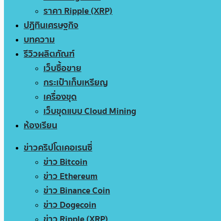
ราคา Ripple (XRP)
ปฏิทินเศรษฐกิจ
บทความ
รีวิวผลิตภัณฑ์
เว็บซื้อขาย
กระเป๋าเก็บเหรียญ
เครื่องขุด
เว็บขุดแบบ Cloud Mining
ห้องเรียน
ข่าวคริปโตเคอเรนซี่
ข่าว Bitcoin
ข่าว Ethereum
ข่าว Binance Coin
ข่าว Dogecoin
ข่าว Ripple (XRP)