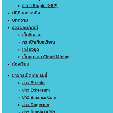
ราคา Ripple (XRP)
ปฏิทินเศรษฐกิจ
บทความ
รีวิวผลิตภัณฑ์
เว็บซื้อขาย
กระเป๋าเก็บเหรียญ
เครื่องขุด
เว็บขุดแบบ Cloud Mining
ห้องเรียน
ข่าวคริปโตเคอเรนซี่
ข่าว Bitcoin
ข่าว Ethereum
ข่าว Binance Coin
ข่าว Dogecoin
ข่าว Ripple (XRP)