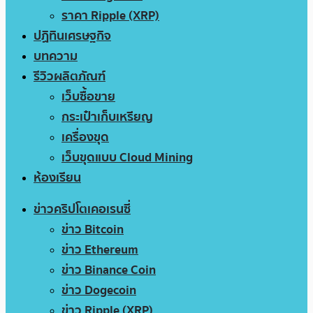
ราคา Ripple (XRP)
ปฏิทินเศรษฐกิจ
บทความ
รีวิวผลิตภัณฑ์
เว็บซื้อขาย
กระเป๋าเก็บเหรียญ
เครื่องขุด
เว็บขุดแบบ Cloud Mining
ห้องเรียน
ข่าวคริปโตเคอเรนซี่
ข่าว Bitcoin
ข่าว Ethereum
ข่าว Binance Coin
ข่าว Dogecoin
ข่าว Ripple (XRP)