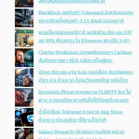
สหรัฐหลังเงินทุนไหลออกไปฝั่ง AI
BlackRock ลุยเปิดตัว Tokenized สำหรับกองทุน
ตลาดเงินยุโรปมูลค่า 3.11 แสนล้านดอลลาร์
แบงก์ใหญ่สุดของอิตาลี ลดสัดส่วน Bitcoin ETF
ลง 99% หันลงทุน ใน Ethereum แทนถึง 3 เท่า
Charles Hoskinson ปลุกพลังคอมมูฯ Cardano
ลั่นต้องการพา ADA กลับมาเป็นผู้ชนะ
นักขุด Bitcoin สาย Solo เจอบล็อก รับทรัพย์คน
เดียว 6.6 ล้านบาท ไม่สนวิกฤตศรัทธาคริปโทฯ
Bernstein เตือนหากกฎหมาย CLARITY Act ไม่
ผ่าน อาจกดดันราคาคริปโตให้ดิ่งลงอีกระลอก
ทั่วโลกช็อก Telegram หายจาก App Store
ชั่วคราว ก่อนกลับมาใช้งานได้ปกติ
Galaxy Research ประเมินความเสียหายจาก