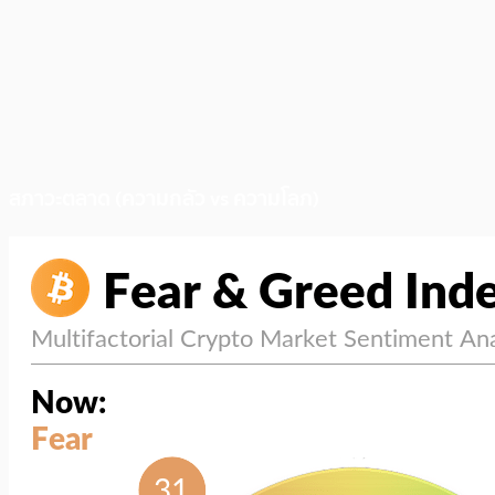
สภาวะตลาด (ความกลัว vs ความโลภ)