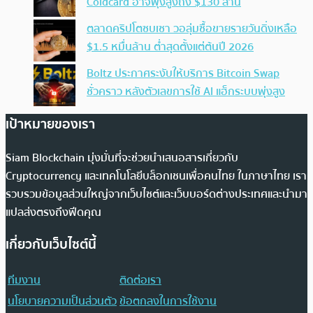
Coldcard อาจพุ่งสูงถึง $130 ล้าน
ตลาดคริปโตซบเซา วอลุ่มซื้อขายรายวันดิ่งเหลือ
$1.5 หมื่นล้าน ต่ำสุดตั้งแต่ต้นปี 2026
Boltz ประกาศระงับให้บริการ Bitcoin Swap
ชั่วคราว หลังตัวเลขการใช้ AI แฮ็กระบบพุ่งสูง
เป้าหมายของเรา
Siam Blockchain มุ่งมั่นที่จะช่วยนำเสนอสารเกี่ยวกับ
Cryptocurrency และเทคโนโลยีบล็อกเชนเพื่อคนไทย ในภาษาไทย เรา
รวบรวมข้อมูลส่วนใหญ่จากเว็บไซต์และเว็บบอร์ดต่างประเทศและนำมา
แปลส่งตรงถึงฟีดคุณ
เกี่ยวกับเว็บไซต์นี้
ทีมงาน
ติดต่อเรา
นโยบายความเป็นส่วนตัว
ข้อตกลงในการใช้งาน