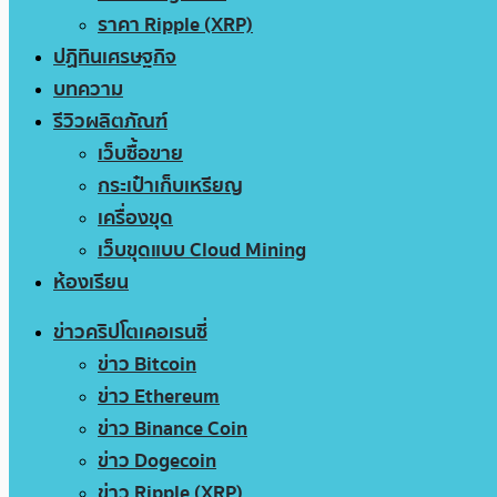
ราคา Ripple (XRP)
ปฏิทินเศรษฐกิจ
บทความ
รีวิวผลิตภัณฑ์
เว็บซื้อขาย
กระเป๋าเก็บเหรียญ
เครื่องขุด
เว็บขุดแบบ Cloud Mining
ห้องเรียน
ข่าวคริปโตเคอเรนซี่
ข่าว Bitcoin
ข่าว Ethereum
ข่าว Binance Coin
ข่าว Dogecoin
ข่าว Ripple (XRP)