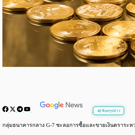
ฟังสรุปข่าว
พร้อมเล่น
กลุ่มธนาคารกลาง G-7 ชะลอการซื้อและขายเงินตราระหว