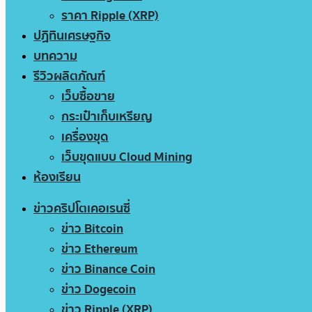
ราคา Ripple (XRP)
ปฏิทินเศรษฐกิจ
บทความ
รีวิวผลิตภัณฑ์
เว็บซื้อขาย
กระเป๋าเก็บเหรียญ
เครื่องขุด
เว็บขุดแบบ Cloud Mining
ห้องเรียน
ข่าวคริปโตเคอเรนซี่
ข่าว Bitcoin
ข่าว Ethereum
ข่าว Binance Coin
ข่าว Dogecoin
ข่าว Ripple (XRP)