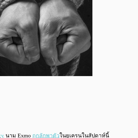
cy
นาม Exmo
ถูกลักพาตัว
ในยูเครนในสัปดาห์นี้