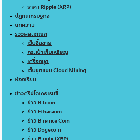
ราคา Ripple (XRP)
ปฏิทินเศรษฐกิจ
บทความ
รีวิวผลิตภัณฑ์
เว็บซื้อขาย
กระเป๋าเก็บเหรียญ
เครื่องขุด
เว็บขุดแบบ Cloud Mining
ห้องเรียน
ข่าวคริปโตเคอเรนซี่
ข่าว Bitcoin
ข่าว Ethereum
ข่าว Binance Coin
ข่าว Dogecoin
ข่าว Ripple (XRP)