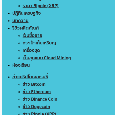
ราคา Ripple (XRP)
ปฏิทินเศรษฐกิจ
บทความ
รีวิวผลิตภัณฑ์
เว็บซื้อขาย
กระเป๋าเก็บเหรียญ
เครื่องขุด
เว็บขุดแบบ Cloud Mining
ห้องเรียน
ข่าวคริปโตเคอเรนซี่
ข่าว Bitcoin
ข่าว Ethereum
ข่าว Binance Coin
ข่าว Dogecoin
ข่าว Ripple (XRP)