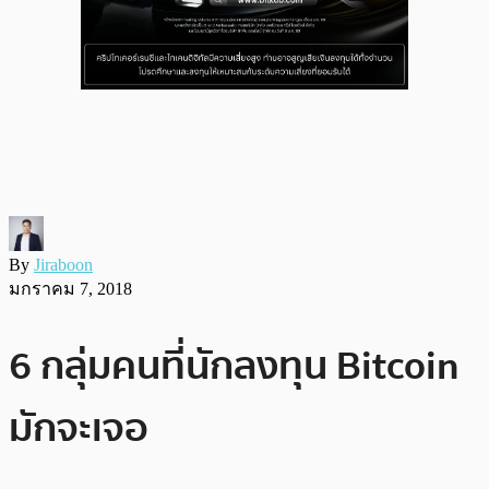
By
Jiraboon
มกราคม 7, 2018
6 กลุ่มคนที่นักลงทุน Bitcoin
มักจะเจอ