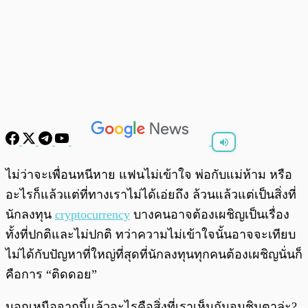
พร้อมเล่น
0:00
/
0:00
ไม่ว่าจะเพื่อนหนีหาย แฟนไม่เข้าใจ พ่อกับแม่ห้าม หรือ
อะไรก็แล้วแต่ที่ทางเราไม่ได้เอ่ยถึง ล้วนแล้วแต่เป็นสิ่งที่
นักลงทุน
cryptocurrency
บางคนอาจต้องเผชิญเป็นเรื่อง
ทั้งที่ปกติและไม่ปกติ ทว่าความไม่เข้าใจนั้นอาจจะเทียบ
ไม่ได้กับปัญหาที่ใหญ่ที่สุดที่นักลงทุนทุกคนต้องเผชิญนั่นก็
คือการ “ติดดอย”
นอกเหนือจากนี้แล้วอะไรคือสิ่งที่เราเห็นกันจนชินตาล่ะ?