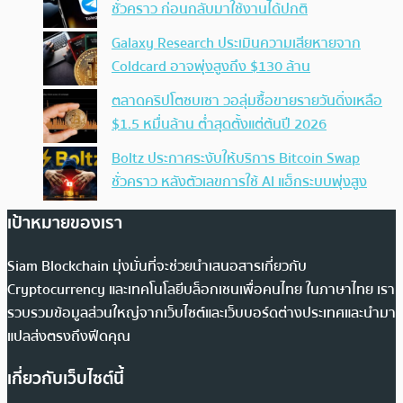
ชั่วคราว ก่อนกลับมาใช้งานได้ปกติ
Galaxy Research ประเมินความเสียหายจาก
Coldcard อาจพุ่งสูงถึง $130 ล้าน
ตลาดคริปโตซบเซา วอลุ่มซื้อขายรายวันดิ่งเหลือ
$1.5 หมื่นล้าน ต่ำสุดตั้งแต่ต้นปี 2026
Boltz ประกาศระงับให้บริการ Bitcoin Swap
ชั่วคราว หลังตัวเลขการใช้ AI แฮ็กระบบพุ่งสูง
เป้าหมายของเรา
Siam Blockchain มุ่งมั่นที่จะช่วยนำเสนอสารเกี่ยวกับ
Cryptocurrency และเทคโนโลยีบล็อกเชนเพื่อคนไทย ในภาษาไทย เรา
รวบรวมข้อมูลส่วนใหญ่จากเว็บไซต์และเว็บบอร์ดต่างประเทศและนำมา
แปลส่งตรงถึงฟีดคุณ
เกี่ยวกับเว็บไซต์นี้