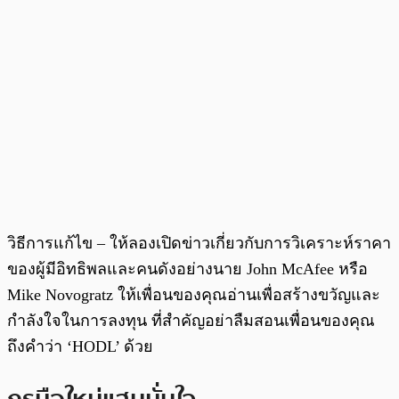
วิธีการแก้ไข – ให้ลองเปิดข่าวเกี่ยวกับการวิเคราะห์ราคา
ของผู้มีอิทธิพลและคนดังอย่างนาย John McAfee หรือ
Mike Novogratz ให้เพื่อนของคุณอ่านเพื่อสร้างขวัญและ
กำลังใจในการลงทุน ที่สำคัญอย่าลืมสอนเพื่อนของคุณ
ถึงคำว่า ‘HODL’ ด้วย