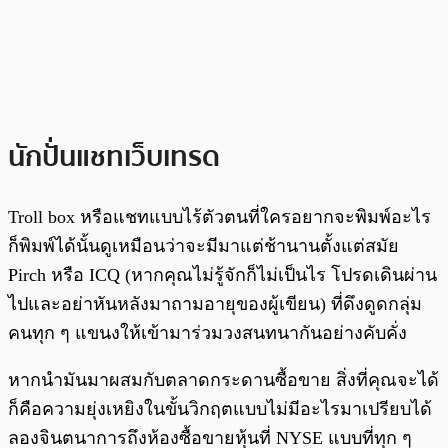
นักปั่นแชทเว็บเทรด
Troll box หรือแชทแบบไร้ตัวตนที่ใครอยากจะพิมพ์อะไร
ก็พิมพ์ได้นั้นดูเหมือนว่าจะมีมาแต่ช้านานตั้งแต่สมัย
Pirch หรือ ICQ (หากคุณไม่รู้จักก็ไม่เป็นไร โปรดเดินผ่าน
ไปและอย่าหันหลังมาถามอายุของผู้เขียน) ที่ดึงดูดกลุ่ม
คนทุก ๆ แขนงให้เข้ามาร่วมวงสนทนากันอย่างคับคั่ง
หากนำมันมาผสมกับตลาดกระดานซื้อขาย สิ่งที่คุณจะได้
ก็คือความยุ่งเหยิงในขั้นวิกฤตแบบไม่มีอะไรมาเปรียบได้
ลองจินตนาการถึงห้องซื้อขายหุ้นที่ NYSE แบบที่ทุก ๆ