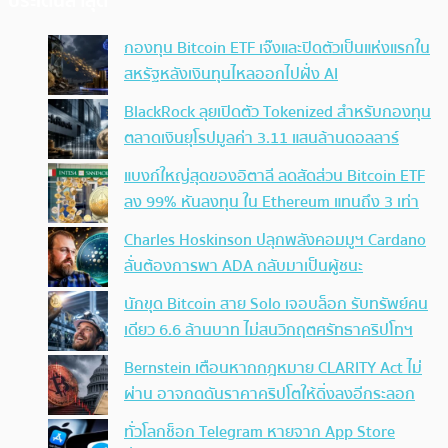
ประเด็นล่าสุด
กองทุน Bitcoin ETF เจ๊งและปิดตัวเป็นแห่งแรกใน
สหรัฐหลังเงินทุนไหลออกไปฝั่ง AI
BlackRock ลุยเปิดตัว Tokenized สำหรับกองทุน
ตลาดเงินยุโรปมูลค่า 3.11 แสนล้านดอลลาร์
แบงก์ใหญ่สุดของอิตาลี ลดสัดส่วน Bitcoin ETF
ลง 99% หันลงทุน ใน Ethereum แทนถึง 3 เท่า
Charles Hoskinson ปลุกพลังคอมมูฯ Cardano
ลั่นต้องการพา ADA กลับมาเป็นผู้ชนะ
นักขุด Bitcoin สาย Solo เจอบล็อก รับทรัพย์คน
เดียว 6.6 ล้านบาท ไม่สนวิกฤตศรัทธาคริปโทฯ
Bernstein เตือนหากกฎหมาย CLARITY Act ไม่
ผ่าน อาจกดดันราคาคริปโตให้ดิ่งลงอีกระลอก
ทั่วโลกช็อก Telegram หายจาก App Store