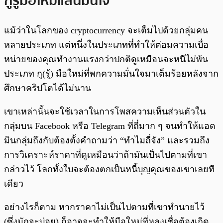
กูรูมือใหม่แสนมั่นใจ
แม้ว่าในโลกของ cryptocurrency จะเต็มไปด้วยกลุ่มคน
หลายประเภท แต่หนึ่งในประเภทที่ทำให้ต่อมความเบื่อ
หน่ายของคุณทำงานแรงกว่าปกติดูเหมือนจะหนีไม่พ้น
ประเภท กู(รู้) มือใหม่ที่พกความมั่นใจมาเต็มร้อยหลังจาก
ศึกษาคริปโตได้ไม่นาน
เขาเหล่านั้นจะใช้เวลาในการโพสความเห็นส่วนตัวใน
กลุ่มบน Facebook หรือ Telegram ที่ถี่มาก ๆ จนทำให้แอด
มินกลุ่มถึงกับต้องตั้งคำถามว่า “ทำไมถี่จัง” และรวมถึง
การวิเคราะห์ราคาที่ดูเหมือนว่าถ้ามันเป็นไปตามที่เขา
กล่าวไว้ โลกทั้งใบจะต้องตกเป็นหนี้บุญคุณของเขาเลยที
เดียว
อย่างไรก็ตาม หากราคาไม่เป็นไปตามที่เขาทำนายไว้
(ซึ่งมักจะบ่อย) ก็อาจจะทำให้มือใหม่ที่หลงเชื่อต้องเกิด