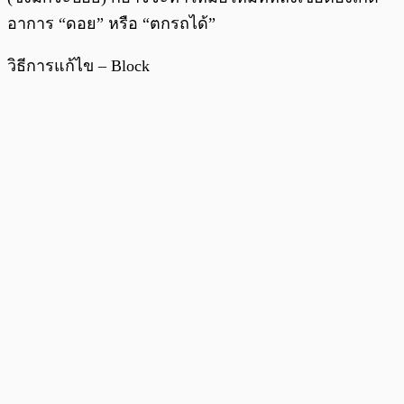
อาการ “ดอย” หรือ “ตกรถได้”
วิธีการแก้ไข – Block