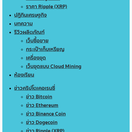
ราคา Ripple (XRP)
ปฏิทินเศรษฐกิจ
บทความ
รีวิวผลิตภัณฑ์
เว็บซื้อขาย
กระเป๋าเก็บเหรียญ
เครื่องขุด
เว็บขุดแบบ Cloud Mining
ห้องเรียน
ข่าวคริปโตเคอเรนซี่
ข่าว Bitcoin
ข่าว Ethereum
ข่าว Binance Coin
ข่าว Dogecoin
ข่าว Ripple (XRP)