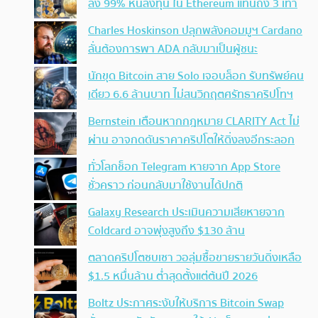
ลง 99% หันลงทุน ใน Ethereum แทนถึง 3 เท่า
Charles Hoskinson ปลุกพลังคอมมูฯ Cardano
ลั่นต้องการพา ADA กลับมาเป็นผู้ชนะ
นักขุด Bitcoin สาย Solo เจอบล็อก รับทรัพย์คน
เดียว 6.6 ล้านบาท ไม่สนวิกฤตศรัทธาคริปโทฯ
Bernstein เตือนหากกฎหมาย CLARITY Act ไม่
ผ่าน อาจกดดันราคาคริปโตให้ดิ่งลงอีกระลอก
ทั่วโลกช็อก Telegram หายจาก App Store
ชั่วคราว ก่อนกลับมาใช้งานได้ปกติ
Galaxy Research ประเมินความเสียหายจาก
Coldcard อาจพุ่งสูงถึง $130 ล้าน
ตลาดคริปโตซบเซา วอลุ่มซื้อขายรายวันดิ่งเหลือ
$1.5 หมื่นล้าน ต่ำสุดตั้งแต่ต้นปี 2026
Boltz ประกาศระงับให้บริการ Bitcoin Swap