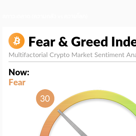
สภาวะตลาด (ความกลัว vs ความโลภ)