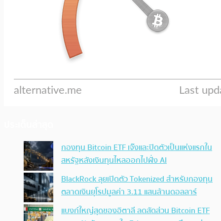
ประเด็นล่าสุด
กองทุน Bitcoin ETF เจ๊งและปิดตัวเป็นแห่งแรกใน
สหรัฐหลังเงินทุนไหลออกไปฝั่ง AI
BlackRock ลุยเปิดตัว Tokenized สำหรับกองทุน
ตลาดเงินยุโรปมูลค่า 3.11 แสนล้านดอลลาร์
แบงก์ใหญ่สุดของอิตาลี ลดสัดส่วน Bitcoin ETF