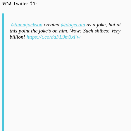
ทาง Twitter ว่า:
.
@ummjackson
created
@dogecoin
as a joke, but at
this point the joke’s on him. Wow! Such shibes! Very
billion!
https://t.co/daFL9m3xFw