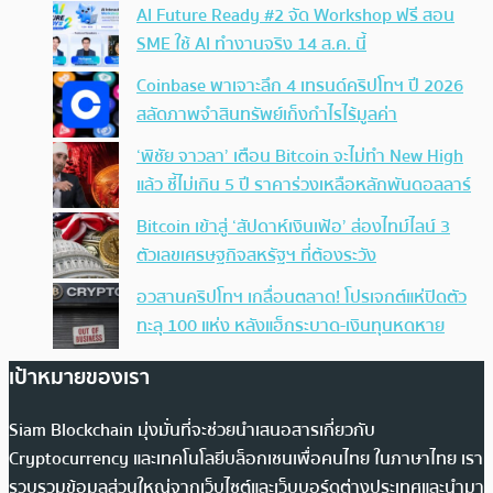
AI Future Ready #2 จัด Workshop ฟรี สอน
SME ใช้ AI ทำงานจริง 14 ส.ค. นี้
Coinbase พาเจาะลึก 4 เทรนด์คริปโทฯ ปี 2026
สลัดภาพจำสินทรัพย์เก็งกำไรไร้มูลค่า
‘พิชัย จาวลา’ เตือน Bitcoin จะไม่ทำ New High
แล้ว ชี้ไม่เกิน 5 ปี ราคาร่วงเหลือหลักพันดอลลาร์
Bitcoin เข้าสู่ ‘สัปดาห์เงินเฟ้อ’ ส่องไทม์ไลน์ 3
ตัวเลขเศรษฐกิจสหรัฐฯ ที่ต้องระวัง
อวสานคริปโทฯ เกลื่อนตลาด! โปรเจกต์แห่ปิดตัว
ทะลุ 100 แห่ง หลังแฮ็กระบาด-เงินทุนหดหาย
เป้าหมายของเรา
Siam Blockchain มุ่งมั่นที่จะช่วยนำเสนอสารเกี่ยวกับ
Cryptocurrency และเทคโนโลยีบล็อกเชนเพื่อคนไทย ในภาษาไทย เรา
รวบรวมข้อมูลส่วนใหญ่จากเว็บไซต์และเว็บบอร์ดต่างประเทศและนำมา