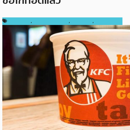
ซื้อไก่ทอดแล้ว
ข่าว Bitcoin
,
ข่าวคริปโตเคอเรนซี่
,
ต่างประเทศ
,
ราคา Bitcoin