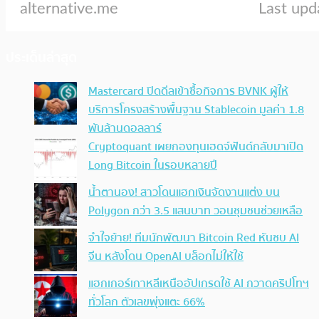
ประเด็นล่าสุด
Mastercard ปิดดีลเข้าซื้อกิจการ BVNK ผู้ให้
บริการโครงสร้างพื้นฐาน Stablecoin มูลค่า 1.8
พันล้านดอลลาร์
Cryptoquant เผยกองทุนเฮดจ์ฟันด์กลับมาเปิด
Long Bitcoin ในรอบหลายปี
น้ำตานอง! สาวโดนแฮกเงินจัดงานแต่ง บน
Polygon กว่า 3.5 แสนบาท วอนชุมชนช่วยเหลือ
จำใจย้าย! ทีมนักพัฒนา Bitcoin Red หันซบ AI
จีน หลังโดน OpenAI บล็อกไม่ให้ใช้
แฮกเกอร์เกาหลีเหนืออัปเกรดใช้ AI กวาดคริปโทฯ
ทั่วโลก ตัวเลขพุ่งแตะ 66%