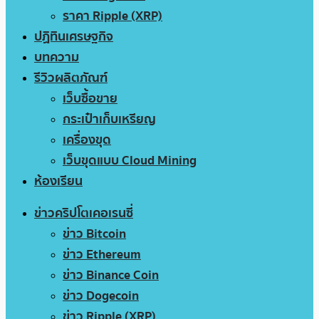
ราคา Ripple (XRP)
ปฏิทินเศรษฐกิจ
บทความ
รีวิวผลิตภัณฑ์
เว็บซื้อขาย
กระเป๋าเก็บเหรียญ
เครื่องขุด
เว็บขุดแบบ Cloud Mining
ห้องเรียน
ข่าวคริปโตเคอเรนซี่
ข่าว Bitcoin
ข่าว Ethereum
ข่าว Binance Coin
ข่าว Dogecoin
ข่าว Ripple (XRP)