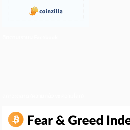
ติดตามเราบน Facebook
สภาวะตลาด (ความกลัว vs ความโลภ)