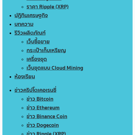
ราคา Ripple (XRP)
ปฏิทินเศรษฐกิจ
บทความ
รีวิวผลิตภัณฑ์
เว็บซื้อขาย
กระเป๋าเก็บเหรียญ
เครื่องขุด
เว็บขุดแบบ Cloud Mining
ห้องเรียน
ข่าวคริปโตเคอเรนซี่
ข่าว Bitcoin
ข่าว Ethereum
ข่าว Binance Coin
ข่าว Dogecoin
ข่าว Ripple (XRP)