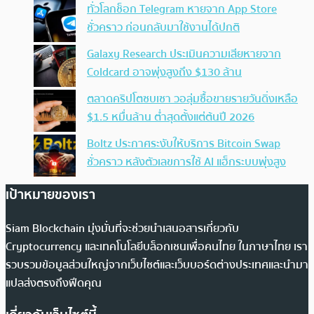
ทั่วโลกช็อก Telegram หายจาก App Store
ชั่วคราว ก่อนกลับมาใช้งานได้ปกติ
Galaxy Research ประเมินความเสียหายจาก
Coldcard อาจพุ่งสูงถึง $130 ล้าน
ตลาดคริปโตซบเซา วอลุ่มซื้อขายรายวันดิ่งเหลือ
$1.5 หมื่นล้าน ต่ำสุดตั้งแต่ต้นปี 2026
Boltz ประกาศระงับให้บริการ Bitcoin Swap
ชั่วคราว หลังตัวเลขการใช้ AI แฮ็กระบบพุ่งสูง
เป้าหมายของเรา
Siam Blockchain มุ่งมั่นที่จะช่วยนำเสนอสารเกี่ยวกับ
Cryptocurrency และเทคโนโลยีบล็อกเชนเพื่อคนไทย ในภาษาไทย เรา
รวบรวมข้อมูลส่วนใหญ่จากเว็บไซต์และเว็บบอร์ดต่างประเทศและนำมา
แปลส่งตรงถึงฟีดคุณ