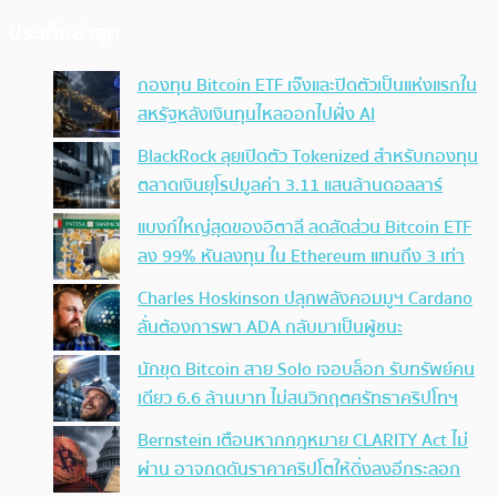
ประเด็นล่าสุด
กองทุน Bitcoin ETF เจ๊งและปิดตัวเป็นแห่งแรกใน
สหรัฐหลังเงินทุนไหลออกไปฝั่ง AI
BlackRock ลุยเปิดตัว Tokenized สำหรับกองทุน
ตลาดเงินยุโรปมูลค่า 3.11 แสนล้านดอลลาร์
แบงก์ใหญ่สุดของอิตาลี ลดสัดส่วน Bitcoin ETF
ลง 99% หันลงทุน ใน Ethereum แทนถึง 3 เท่า
Charles Hoskinson ปลุกพลังคอมมูฯ Cardano
ลั่นต้องการพา ADA กลับมาเป็นผู้ชนะ
นักขุด Bitcoin สาย Solo เจอบล็อก รับทรัพย์คน
เดียว 6.6 ล้านบาท ไม่สนวิกฤตศรัทธาคริปโทฯ
Bernstein เตือนหากกฎหมาย CLARITY Act ไม่
ผ่าน อาจกดดันราคาคริปโตให้ดิ่งลงอีกระลอก