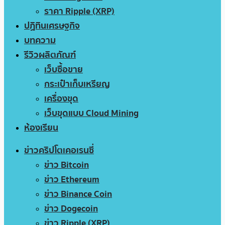
ราคา Ripple (XRP)
ปฏิทินเศรษฐกิจ
บทความ
รีวิวผลิตภัณฑ์
เว็บซื้อขาย
กระเป๋าเก็บเหรียญ
เครื่องขุด
เว็บขุดแบบ Cloud Mining
ห้องเรียน
ข่าวคริปโตเคอเรนซี่
ข่าว Bitcoin
ข่าว Ethereum
ข่าว Binance Coin
ข่าว Dogecoin
ข่าว Ripple (XRP)