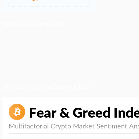
ติดตามเราบน Facebook
สภาวะตลาด (ความกลัว vs ความโลภ)