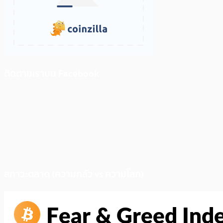
ติดตามเราบน Facebook
สภาวะตลาด (ความกลัว vs ความโลภ)