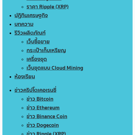
ราคา Ripple (XRP)
ปฏิทินเศรษฐกิจ
บทความ
รีวิวผลิตภัณฑ์
เว็บซื้อขาย
กระเป๋าเก็บเหรียญ
เครื่องขุด
เว็บขุดแบบ Cloud Mining
ห้องเรียน
ข่าวคริปโตเคอเรนซี่
ข่าว Bitcoin
ข่าว Ethereum
ข่าว Binance Coin
ข่าว Dogecoin
ข่าว Ripple (XRP)