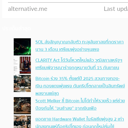
ประเด็นล่าสุด
SOL ส่งสัญญาณกลับตัว ทะลุเส้นขาลงที่กดราคา
นาน 3 เดือน เตรียมพุ่งอย่างรุนแรง
CLARITY Act ได้วันโหวตใหม่แล้ว วุฒิสภาสหรัฐฯ
เตรียมพิจารณาร่างกฎหมายวันที่ 15 กันยายน
Bitcoin ร่วง 35% ตั้งแต่ปี 2025 สวนทางทอง-
เงิน-ทองแดงพุ่งแรง ดันคริปโตกลายเป็นสินทรัพย์
ผลงานแย่สุด
Scott Melker ชี้ Bitcoin ไม่ได้ทำให้รวยเร็ว แต่ช่วย
ป้องกันให้ “จนช้าลง” จากเงินเฟ้อ
ยอดขาย Hardware Wallet ในรัสเซียพุ่งสูง 2 เท่า
นักลงทุนแห่ถือคริปโตเอง ก่อนกฎใหม่เริ่มใช้