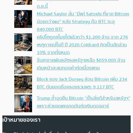
ก.ย.นี้
Michael Saylor ลั่น “มีแค่ Satoshi ที่ขาย Bitcoin
น้อยกว่าผม” หลัง Strategy ถือ BTC ทะลุ
840,000 BTC
คริปโตถูกขโมยไปแล้วกว่า $1,200 ล้าน จาก 276
เหตุการณ์ในปี ปี 2026 Coldcard คิดเป็นสัดส่วน
10% จากทั้งหมด
จีนเทขายพันธบัตรสหรัฐฯเหลือ $659,000 ล้าน
เดินหน้าสะสมทองคำต่อเนื่องแทน
Block ของ Jack Dorsey ช้อน Bitcoin เพิ่ม 234
BTC ดันยอดถือครองรวมแตะ 9,117 BTC
Trump ย้ำจุดยืน Bitcoin “เป็นสิ่งดีสำหรับสหรัฐฯ”
เพราะช่วยลดแรงกดดันต่อเงินดอลลาร์
เป้าหมายของเรา