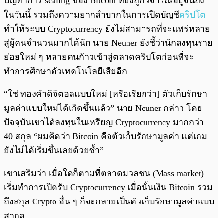
ปัญหาการ scaling ของ Bitcoin ที่ยังถูกวิจารณ์อยู่จนถึง
ในวันนี้ รวมถึงความยากลำบากในการเปิดบัญชี
คริปโต
ทำให้ระบบ Cryptocurrency ยังไม่สามารถที่จะแพร่หลาย
สู่ผู้คนจำนวนมากได้นัก นาย Neuner ยังชี้ว่านักลงทุนราย
ย่อยใหม่ ๆ หลายคนก้าวเข้าสู่ตลาดคริปโตก่อนที่จะ
ทำการศึกษาตัวเทคโนโลยีเสียอีก
“ใช่ ทองคำดิจิตอลแบบใหม่ [หรือเรียกว่า] ตัวเก็บรักษา
มูลค่าแบบใหม่ได้เกิดขึ้นแล้ว”
นาย Neuner กล่าว โดย
ปัจจุบันเขาได้ลงทุนในเหรียญ Cryptocurrency มากกว่า
40 สกุล “ผมคิดว่า Bitcoin คือตัวเก็บรักษามูลค่า แต่
เกม
ยังไม่ได้เริ่มขึ้นเลยด้วยซ้ำ”
เขาเสริมว่า เมื่อใดก็ตามที่ตลาดมวลชน (Mass market)
เริ่มทำการเปิดรับ Cryptocurrency เมื่อนั้นเงิน Bitcoin รวม
ถึงสกุล Crypto อื่น ๆ ก็จะกลายเป็นตัวเก็บรักษามูลค่าแบบ
สากล