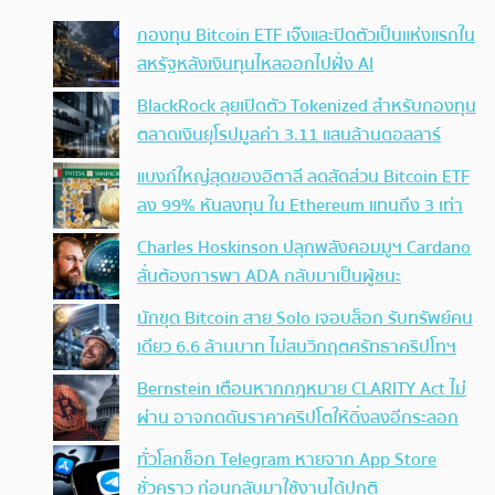
กองทุน Bitcoin ETF เจ๊งและปิดตัวเป็นแห่งแรกใน
สหรัฐหลังเงินทุนไหลออกไปฝั่ง AI
BlackRock ลุยเปิดตัว Tokenized สำหรับกองทุน
ตลาดเงินยุโรปมูลค่า 3.11 แสนล้านดอลลาร์
แบงก์ใหญ่สุดของอิตาลี ลดสัดส่วน Bitcoin ETF
ลง 99% หันลงทุน ใน Ethereum แทนถึง 3 เท่า
Charles Hoskinson ปลุกพลังคอมมูฯ Cardano
ลั่นต้องการพา ADA กลับมาเป็นผู้ชนะ
นักขุด Bitcoin สาย Solo เจอบล็อก รับทรัพย์คน
เดียว 6.6 ล้านบาท ไม่สนวิกฤตศรัทธาคริปโทฯ
Bernstein เตือนหากกฎหมาย CLARITY Act ไม่
ผ่าน อาจกดดันราคาคริปโตให้ดิ่งลงอีกระลอก
ทั่วโลกช็อก Telegram หายจาก App Store
ชั่วคราว ก่อนกลับมาใช้งานได้ปกติ