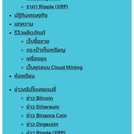
ราคา Ripple (XRP)
ปฏิทินเศรษฐกิจ
บทความ
รีวิวผลิตภัณฑ์
เว็บซื้อขาย
กระเป๋าเก็บเหรียญ
เครื่องขุด
เว็บขุดแบบ Cloud Mining
ห้องเรียน
ข่าวคริปโตเคอเรนซี่
ข่าว Bitcoin
ข่าว Ethereum
ข่าว Binance Coin
ข่าว Dogecoin
ข่าว Ripple (XRP)