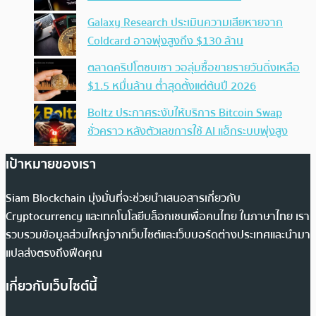
Galaxy Research ประเมินความเสียหายจาก
Coldcard อาจพุ่งสูงถึง $130 ล้าน
ตลาดคริปโตซบเซา วอลุ่มซื้อขายรายวันดิ่งเหลือ
$1.5 หมื่นล้าน ต่ำสุดตั้งแต่ต้นปี 2026
Boltz ประกาศระงับให้บริการ Bitcoin Swap
ชั่วคราว หลังตัวเลขการใช้ AI แฮ็กระบบพุ่งสูง
เป้าหมายของเรา
Siam Blockchain มุ่งมั่นที่จะช่วยนำเสนอสารเกี่ยวกับ
Cryptocurrency และเทคโนโลยีบล็อกเชนเพื่อคนไทย ในภาษาไทย เรา
รวบรวมข้อมูลส่วนใหญ่จากเว็บไซต์และเว็บบอร์ดต่างประเทศและนำมา
แปลส่งตรงถึงฟีดคุณ
เกี่ยวกับเว็บไซต์นี้