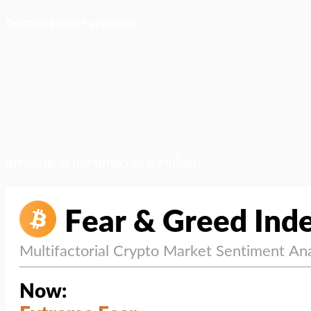
ติดตามเราบน Facebook
สภาวะตลาด (ความกลัว vs ความโลภ)