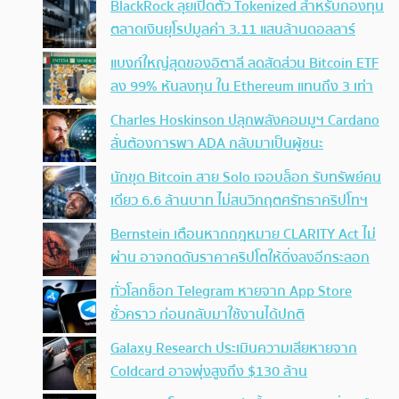
BlackRock ลุยเปิดตัว Tokenized สำหรับกองทุน
ตลาดเงินยุโรปมูลค่า 3.11 แสนล้านดอลลาร์
แบงก์ใหญ่สุดของอิตาลี ลดสัดส่วน Bitcoin ETF
ลง 99% หันลงทุน ใน Ethereum แทนถึง 3 เท่า
Charles Hoskinson ปลุกพลังคอมมูฯ Cardano
ลั่นต้องการพา ADA กลับมาเป็นผู้ชนะ
นักขุด Bitcoin สาย Solo เจอบล็อก รับทรัพย์คน
เดียว 6.6 ล้านบาท ไม่สนวิกฤตศรัทธาคริปโทฯ
Bernstein เตือนหากกฎหมาย CLARITY Act ไม่
ผ่าน อาจกดดันราคาคริปโตให้ดิ่งลงอีกระลอก
ทั่วโลกช็อก Telegram หายจาก App Store
ชั่วคราว ก่อนกลับมาใช้งานได้ปกติ
Galaxy Research ประเมินความเสียหายจาก
Coldcard อาจพุ่งสูงถึง $130 ล้าน