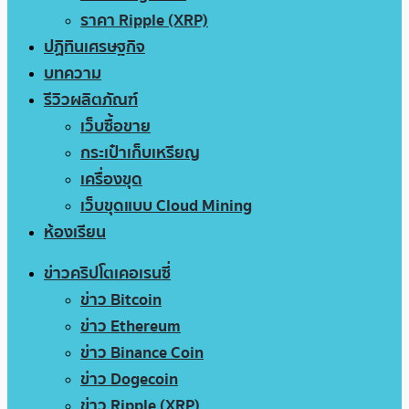
ราคา Ripple (XRP)
ปฏิทินเศรษฐกิจ
บทความ
รีวิวผลิตภัณฑ์
เว็บซื้อขาย
กระเป๋าเก็บเหรียญ
เครื่องขุด
เว็บขุดแบบ Cloud Mining
ห้องเรียน
ข่าวคริปโตเคอเรนซี่
ข่าว Bitcoin
ข่าว Ethereum
ข่าว Binance Coin
ข่าว Dogecoin
ข่าว Ripple (XRP)