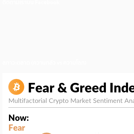
ติดตามเราบน Facebook
สภาวะตลาด (ความกลัว vs ความโลภ)