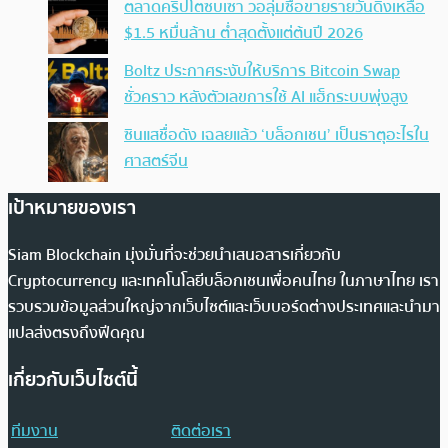
ตลาดคริปโตซบเซา วอลุ่มซื้อขายรายวันดิ่งเหลือ
$1.5 หมื่นล้าน ต่ำสุดตั้งแต่ต้นปี 2026
Boltz ประกาศระงับให้บริการ Bitcoin Swap
ชั่วคราว หลังตัวเลขการใช้ AI แฮ็กระบบพุ่งสูง
ซินแสชื่อดัง เฉลยแล้ว ‘บล็อกเชน’ เป็นธาตุอะไรใน
ศาสตร์จีน
เป้าหมายของเรา
Siam Blockchain มุ่งมั่นที่จะช่วยนำเสนอสารเกี่ยวกับ
Cryptocurrency และเทคโนโลยีบล็อกเชนเพื่อคนไทย ในภาษาไทย เรา
รวบรวมข้อมูลส่วนใหญ่จากเว็บไซต์และเว็บบอร์ดต่างประเทศและนำมา
แปลส่งตรงถึงฟีดคุณ
เกี่ยวกับเว็บไซต์นี้
ทีมงาน
ติดต่อเรา