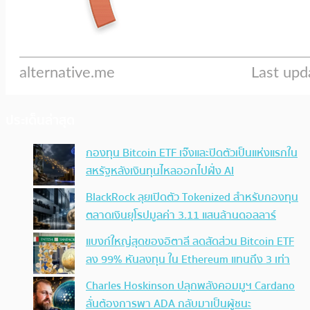
ประเด็นล่าสุด
กองทุน Bitcoin ETF เจ๊งและปิดตัวเป็นแห่งแรกใน
สหรัฐหลังเงินทุนไหลออกไปฝั่ง AI
BlackRock ลุยเปิดตัว Tokenized สำหรับกองทุน
ตลาดเงินยุโรปมูลค่า 3.11 แสนล้านดอลลาร์
แบงก์ใหญ่สุดของอิตาลี ลดสัดส่วน Bitcoin ETF
ลง 99% หันลงทุน ใน Ethereum แทนถึง 3 เท่า
Charles Hoskinson ปลุกพลังคอมมูฯ Cardano
ลั่นต้องการพา ADA กลับมาเป็นผู้ชนะ