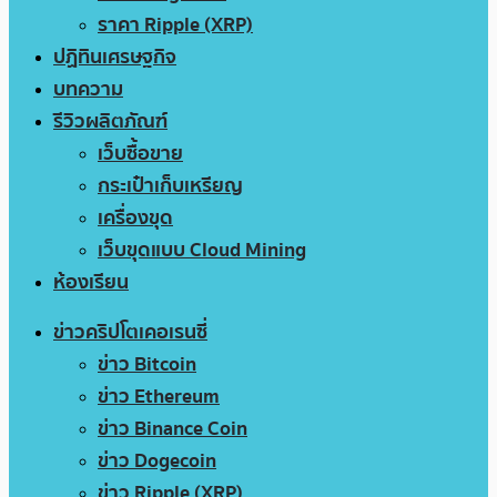
ราคา Ripple (XRP)
ปฏิทินเศรษฐกิจ
บทความ
รีวิวผลิตภัณฑ์
เว็บซื้อขาย
กระเป๋าเก็บเหรียญ
เครื่องขุด
เว็บขุดแบบ Cloud Mining
ห้องเรียน
ข่าวคริปโตเคอเรนซี่
ข่าว Bitcoin
ข่าว Ethereum
ข่าว Binance Coin
ข่าว Dogecoin
ข่าว Ripple (XRP)