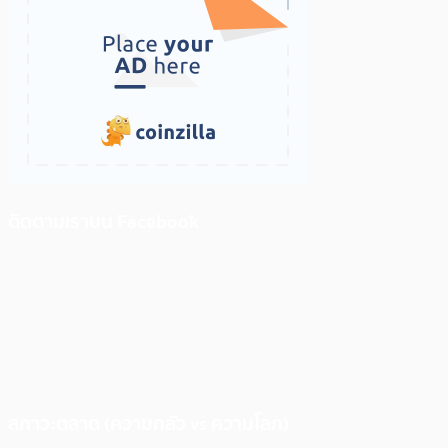
ติดตามเราบน Facebook
สภาวะตลาด (ความกลัว vs ความโลภ)