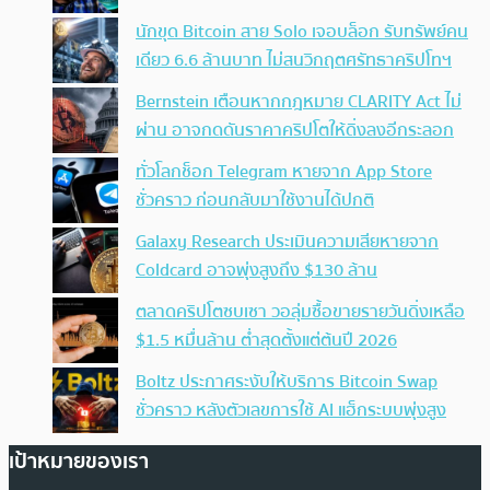
นักขุด Bitcoin สาย Solo เจอบล็อก รับทรัพย์คน
เดียว 6.6 ล้านบาท ไม่สนวิกฤตศรัทธาคริปโทฯ
Bernstein เตือนหากกฎหมาย CLARITY Act ไม่
ผ่าน อาจกดดันราคาคริปโตให้ดิ่งลงอีกระลอก
ทั่วโลกช็อก Telegram หายจาก App Store
ชั่วคราว ก่อนกลับมาใช้งานได้ปกติ
Galaxy Research ประเมินความเสียหายจาก
Coldcard อาจพุ่งสูงถึง $130 ล้าน
ตลาดคริปโตซบเซา วอลุ่มซื้อขายรายวันดิ่งเหลือ
$1.5 หมื่นล้าน ต่ำสุดตั้งแต่ต้นปี 2026
Boltz ประกาศระงับให้บริการ Bitcoin Swap
ชั่วคราว หลังตัวเลขการใช้ AI แฮ็กระบบพุ่งสูง
เป้าหมายของเรา