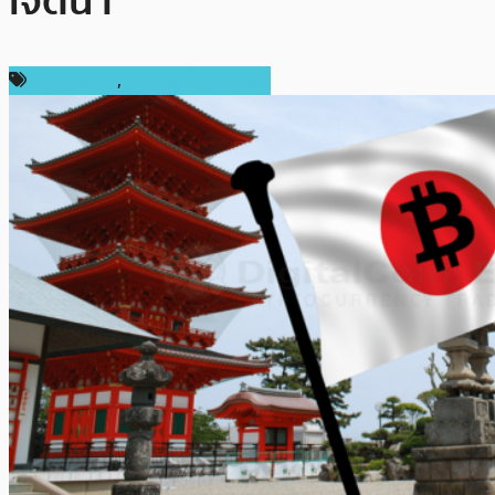
เจตนา
ข่าว Bitcoin
,
ข่าวคริปโตเคอเรนซี่