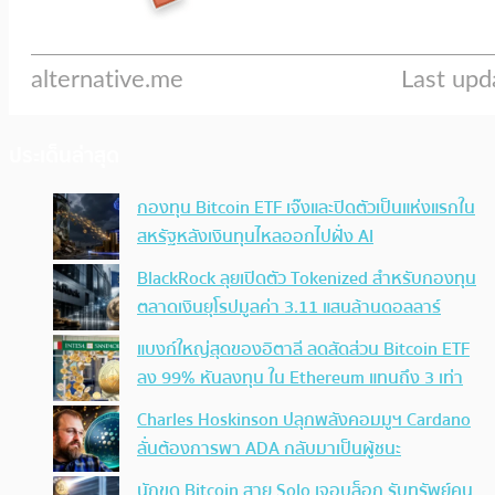
ประเด็นล่าสุด
กองทุน Bitcoin ETF เจ๊งและปิดตัวเป็นแห่งแรกใน
สหรัฐหลังเงินทุนไหลออกไปฝั่ง AI
BlackRock ลุยเปิดตัว Tokenized สำหรับกองทุน
ตลาดเงินยุโรปมูลค่า 3.11 แสนล้านดอลลาร์
แบงก์ใหญ่สุดของอิตาลี ลดสัดส่วน Bitcoin ETF
ลง 99% หันลงทุน ใน Ethereum แทนถึง 3 เท่า
Charles Hoskinson ปลุกพลังคอมมูฯ Cardano
ลั่นต้องการพา ADA กลับมาเป็นผู้ชนะ
นักขุด Bitcoin สาย Solo เจอบล็อก รับทรัพย์คน