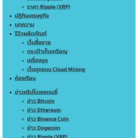
ราคา Ripple (XRP)
ปฏิทินเศรษฐกิจ
บทความ
รีวิวผลิตภัณฑ์
เว็บซื้อขาย
กระเป๋าเก็บเหรียญ
เครื่องขุด
เว็บขุดแบบ Cloud Mining
ห้องเรียน
ข่าวคริปโตเคอเรนซี่
ข่าว Bitcoin
ข่าว Ethereum
ข่าว Binance Coin
ข่าว Dogecoin
ข่าว Ripple (XRP)