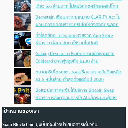
เดียว 6.6 ล้านบาท ไม่สนวิกฤตศรัทธาคริปโทฯ
Bernstein เตือนหากกฎหมาย CLARITY Act ไม่
ผ่าน อาจกดดันราคาคริปโตให้ดิ่งลงอีกระลอก
ทั่วโลกช็อก Telegram หายจาก App Store
ชั่วคราว ก่อนกลับมาใช้งานได้ปกติ
Galaxy Research ประเมินความเสียหายจาก
Coldcard อาจพุ่งสูงถึง $130 ล้าน
ตลาดคริปโตซบเซา วอลุ่มซื้อขายรายวันดิ่งเหลือ
$1.5 หมื่นล้าน ต่ำสุดตั้งแต่ต้นปี 2026
Boltz ประกาศระงับให้บริการ Bitcoin Swap
ชั่วคราว หลังตัวเลขการใช้ AI แฮ็กระบบพุ่งสูง
เป้าหมายของเรา
Siam Blockchain มุ่งมั่นที่จะช่วยนำเสนอสารเกี่ยวกับ