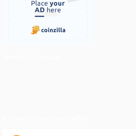
ติดตามเราบน Facebook
สภาวะตลาด (ความกลัว vs ความโลภ)