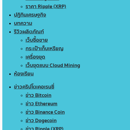
ราคา Ripple (XRP)
ปฏิทินเศรษฐกิจ
บทความ
รีวิวผลิตภัณฑ์
เว็บซื้อขาย
กระเป๋าเก็บเหรียญ
เครื่องขุด
เว็บขุดแบบ Cloud Mining
ห้องเรียน
ข่าวคริปโตเคอเรนซี่
ข่าว Bitcoin
ข่าว Ethereum
ข่าว Binance Coin
ข่าว Dogecoin
ข่าว Ripple (XRP)