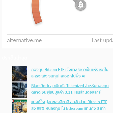
ประเด็นล่าสุด
กองทุน Bitcoin ETF เจ๊งและปิดตัวเป็นแห่งแรกใน
สหรัฐหลังเงินทุนไหลออกไปฝั่ง AI
BlackRock ลุยเปิดตัว Tokenized สำหรับกองทุน
ตลาดเงินยุโรปมูลค่า 3.11 แสนล้านดอลลาร์
แบงก์ใหญ่สุดของอิตาลี ลดสัดส่วน Bitcoin ETF
ลง 99% หันลงทุน ใน Ethereum แทนถึง 3 เท่า