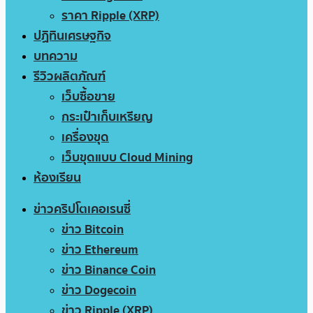
ราคา Ripple (XRP)
ปฏิทินเศรษฐกิจ
บทความ
รีวิวผลิตภัณฑ์
เว็บซื้อขาย
กระเป๋าเก็บเหรียญ
เครื่องขุด
เว็บขุดแบบ Cloud Mining
ห้องเรียน
ข่าวคริปโตเคอเรนซี่
ข่าว Bitcoin
ข่าว Ethereum
ข่าว Binance Coin
ข่าว Dogecoin
ข่าว Ripple (XRP)