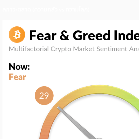
สภาวะตลาด (ความกลัว vs ความโลภ)