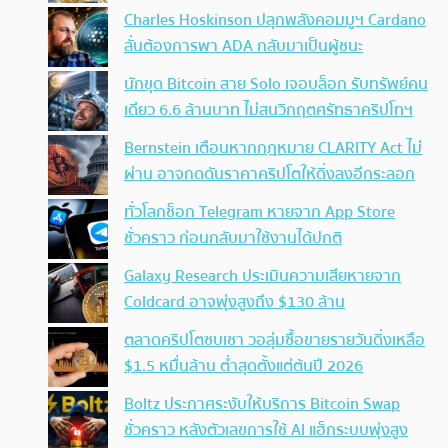
Charles Hoskinson ปลุกพลังคอมมูฯ Cardano
ลั่นต้องการพา ADA กลับมาเป็นผู้ชนะ
นักขุด Bitcoin สาย Solo เจอบล็อก รับทรัพย์คน
เดียว 6.6 ล้านบาท ไม่สนวิกฤตศรัทธาคริปโทฯ
Bernstein เตือนหากกฎหมาย CLARITY Act ไม่
ผ่าน อาจกดดันราคาคริปโตให้ดิ่งลงอีกระลอก
ทั่วโลกช็อก Telegram หายจาก App Store
ชั่วคราว ก่อนกลับมาใช้งานได้ปกติ
Galaxy Research ประเมินความเสียหายจาก
Coldcard อาจพุ่งสูงถึง $130 ล้าน
ตลาดคริปโตซบเซา วอลุ่มซื้อขายรายวันดิ่งเหลือ
$1.5 หมื่นล้าน ต่ำสุดตั้งแต่ต้นปี 2026
Boltz ประกาศระงับให้บริการ Bitcoin Swap
ชั่วคราว หลังตัวเลขการใช้ AI แฮ็กระบบพุ่งสูง