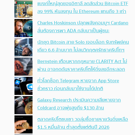
แบงก์ใหญ่สุดของอิตาลี ลดสัดส่วน Bitcoin ETF
ลง 99% หันลงทุน ใน Ethereum แทนถึง 3 เท่า
Charles Hoskinson ปลุกพลังคอมมูฯ Cardano
ลั่นต้องการพา ADA กลับมาเป็นผู้ชนะ
นักขุด Bitcoin สาย Solo เจอบล็อก รับทรัพย์คน
เดียว 6.6 ล้านบาท ไม่สนวิกฤตศรัทธาคริปโทฯ
Bernstein เตือนหากกฎหมาย CLARITY Act ไม่
ผ่าน อาจกดดันราคาคริปโตให้ดิ่งลงอีกระลอก
ทั่วโลกช็อก Telegram หายจาก App Store
ชั่วคราว ก่อนกลับมาใช้งานได้ปกติ
Galaxy Research ประเมินความเสียหายจาก
Coldcard อาจพุ่งสูงถึง $130 ล้าน
ตลาดคริปโตซบเซา วอลุ่มซื้อขายรายวันดิ่งเหลือ
$1.5 หมื่นล้าน ต่ำสุดตั้งแต่ต้นปี 2026