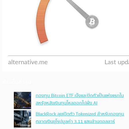
ประเด็นล่าสุด
กองทุน Bitcoin ETF เจ๊งและปิดตัวเป็นแห่งแรกใน
สหรัฐหลังเงินทุนไหลออกไปฝั่ง AI
BlackRock ลุยเปิดตัว Tokenized สำหรับกองทุน
ตลาดเงินยุโรปมูลค่า 3.11 แสนล้านดอลลาร์