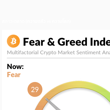
สภาวะตลาด (ความกลัว vs ความโลภ)