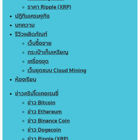
ราคา Ripple (XRP)
ปฏิทินเศรษฐกิจ
บทความ
รีวิวผลิตภัณฑ์
เว็บซื้อขาย
กระเป๋าเก็บเหรียญ
เครื่องขุด
เว็บขุดแบบ Cloud Mining
ห้องเรียน
ข่าวคริปโตเคอเรนซี่
ข่าว Bitcoin
ข่าว Ethereum
ข่าว Binance Coin
ข่าว Dogecoin
ข่าว Ripple (XRP)