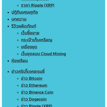
ราคา Ripple (XRP)
ปฏิทินเศรษฐกิจ
บทความ
รีวิวผลิตภัณฑ์
เว็บซื้อขาย
กระเป๋าเก็บเหรียญ
เครื่องขุด
เว็บขุดแบบ Cloud Mining
ห้องเรียน
ข่าวคริปโตเคอเรนซี่
ข่าว Bitcoin
ข่าว Ethereum
ข่าว Binance Coin
ข่าว Dogecoin
ข่าว Ripple (XRP)