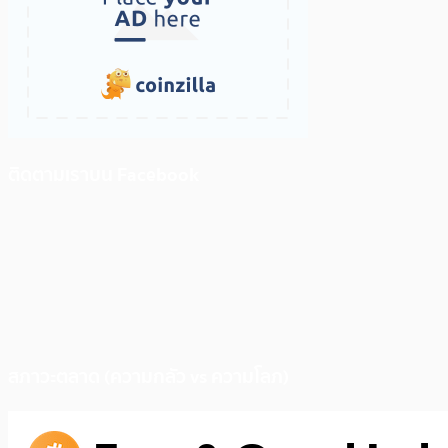
ติดตามเราบน Facebook
สภาวะตลาด (ความกลัว vs ความโลภ)