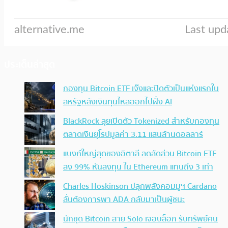
ประเด็นล่าสุด
กองทุน Bitcoin ETF เจ๊งและปิดตัวเป็นแห่งแรกใน
สหรัฐหลังเงินทุนไหลออกไปฝั่ง AI
BlackRock ลุยเปิดตัว Tokenized สำหรับกองทุน
ตลาดเงินยุโรปมูลค่า 3.11 แสนล้านดอลลาร์
แบงก์ใหญ่สุดของอิตาลี ลดสัดส่วน Bitcoin ETF
ลง 99% หันลงทุน ใน Ethereum แทนถึง 3 เท่า
Charles Hoskinson ปลุกพลังคอมมูฯ Cardano
ลั่นต้องการพา ADA กลับมาเป็นผู้ชนะ
นักขุด Bitcoin สาย Solo เจอบล็อก รับทรัพย์คน