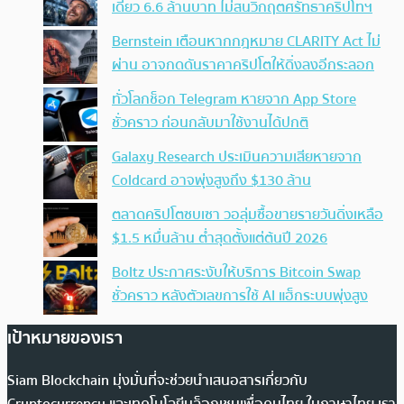
เดียว 6.6 ล้านบาท ไม่สนวิกฤตศรัทธาคริปโทฯ
Bernstein เตือนหากกฎหมาย CLARITY Act ไม่
ผ่าน อาจกดดันราคาคริปโตให้ดิ่งลงอีกระลอก
ทั่วโลกช็อก Telegram หายจาก App Store
ชั่วคราว ก่อนกลับมาใช้งานได้ปกติ
Galaxy Research ประเมินความเสียหายจาก
Coldcard อาจพุ่งสูงถึง $130 ล้าน
ตลาดคริปโตซบเซา วอลุ่มซื้อขายรายวันดิ่งเหลือ
$1.5 หมื่นล้าน ต่ำสุดตั้งแต่ต้นปี 2026
Boltz ประกาศระงับให้บริการ Bitcoin Swap
ชั่วคราว หลังตัวเลขการใช้ AI แฮ็กระบบพุ่งสูง
เป้าหมายของเรา
Siam Blockchain มุ่งมั่นที่จะช่วยนำเสนอสารเกี่ยวกับ