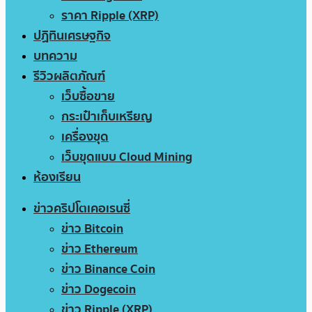
ราคา Ripple (XRP)
ปฏิทินเศรษฐกิจ
บทความ
รีวิวผลิตภัณฑ์
เว็บซื้อขาย
กระเป๋าเก็บเหรียญ
เครื่องขุด
เว็บขุดแบบ Cloud Mining
ห้องเรียน
ข่าวคริปโตเคอเรนซี่
ข่าว Bitcoin
ข่าว Ethereum
ข่าว Binance Coin
ข่าว Dogecoin
ข่าว Ripple (XRP)