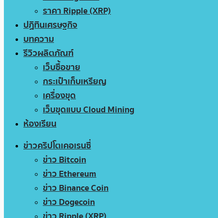
ราคา Ripple (XRP)
ปฏิทินเศรษฐกิจ
บทความ
รีวิวผลิตภัณฑ์
เว็บซื้อขาย
กระเป๋าเก็บเหรียญ
เครื่องขุด
เว็บขุดแบบ Cloud Mining
ห้องเรียน
ข่าวคริปโตเคอเรนซี่
ข่าว Bitcoin
ข่าว Ethereum
ข่าว Binance Coin
ข่าว Dogecoin
ข่าว Ripple (XRP)