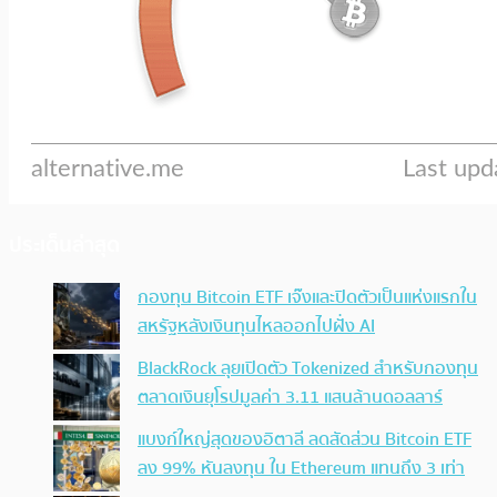
ประเด็นล่าสุด
กองทุน Bitcoin ETF เจ๊งและปิดตัวเป็นแห่งแรกใน
สหรัฐหลังเงินทุนไหลออกไปฝั่ง AI
BlackRock ลุยเปิดตัว Tokenized สำหรับกองทุน
ตลาดเงินยุโรปมูลค่า 3.11 แสนล้านดอลลาร์
แบงก์ใหญ่สุดของอิตาลี ลดสัดส่วน Bitcoin ETF
ลง 99% หันลงทุน ใน Ethereum แทนถึง 3 เท่า