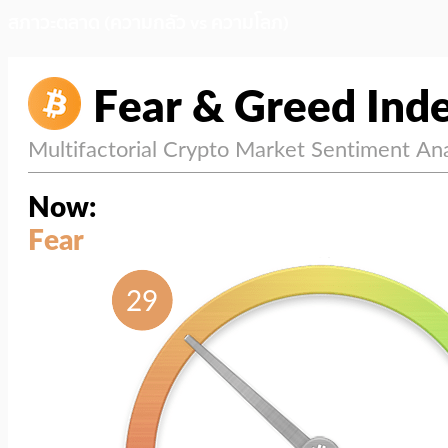
สภาวะตลาด (ความกลัว vs ความโลภ)