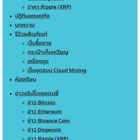
ราคา Ripple (XRP)
ปฏิทินเศรษฐกิจ
บทความ
รีวิวผลิตภัณฑ์
เว็บซื้อขาย
กระเป๋าเก็บเหรียญ
เครื่องขุด
เว็บขุดแบบ Cloud Mining
ห้องเรียน
ข่าวคริปโตเคอเรนซี่
ข่าว Bitcoin
ข่าว Ethereum
ข่าว Binance Coin
ข่าว Dogecoin
ข่าว Ripple (XRP)