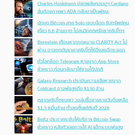
Charles Hoskinson ปลุกพลังคอมมูฯ Cardano
ลั่นต้องการพา ADA กลับมาเป็นผู้ชนะ
นักขุด Bitcoin สาย Solo เจอบล็อก รับทรัพย์คน
เดียว 6.6 ล้านบาท ไม่สนวิกฤตศรัทธาคริปโทฯ
Bernstein เตือนหากกฎหมาย CLARITY Act ไม่
ผ่าน อาจกดดันราคาคริปโตให้ดิ่งลงอีกระลอก
ทั่วโลกช็อก Telegram หายจาก App Store
ชั่วคราว ก่อนกลับมาใช้งานได้ปกติ
Galaxy Research ประเมินความเสียหายจาก
Coldcard อาจพุ่งสูงถึง $130 ล้าน
ตลาดคริปโตซบเซา วอลุ่มซื้อขายรายวันดิ่งเหลือ
$1.5 หมื่นล้าน ต่ำสุดตั้งแต่ต้นปี 2026
Boltz ประกาศระงับให้บริการ Bitcoin Swap
ชั่วคราว หลังตัวเลขการใช้ AI แฮ็กระบบพุ่งสูง