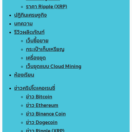
ราคา Ripple (XRP)
ปฏิทินเศรษฐกิจ
บทความ
รีวิวผลิตภัณฑ์
เว็บซื้อขาย
กระเป๋าเก็บเหรียญ
เครื่องขุด
เว็บขุดแบบ Cloud Mining
ห้องเรียน
ข่าวคริปโตเคอเรนซี่
ข่าว Bitcoin
ข่าว Ethereum
ข่าว Binance Coin
ข่าว Dogecoin
ข่าว Ripple (XRP)