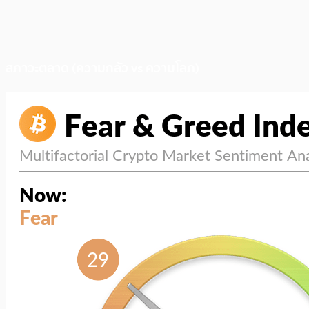
สภาวะตลาด (ความกลัว vs ความโลภ)