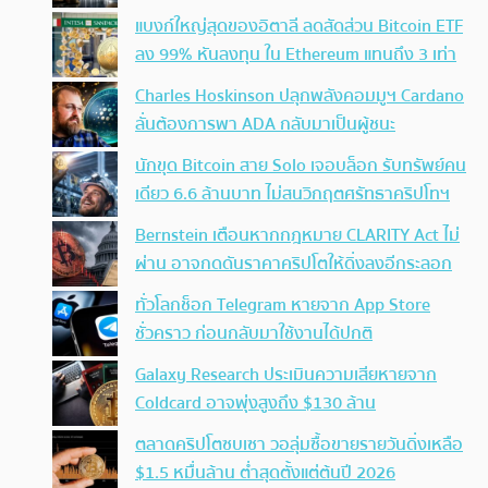
แบงก์ใหญ่สุดของอิตาลี ลดสัดส่วน Bitcoin ETF
ลง 99% หันลงทุน ใน Ethereum แทนถึง 3 เท่า
Charles Hoskinson ปลุกพลังคอมมูฯ Cardano
ลั่นต้องการพา ADA กลับมาเป็นผู้ชนะ
นักขุด Bitcoin สาย Solo เจอบล็อก รับทรัพย์คน
เดียว 6.6 ล้านบาท ไม่สนวิกฤตศรัทธาคริปโทฯ
Bernstein เตือนหากกฎหมาย CLARITY Act ไม่
ผ่าน อาจกดดันราคาคริปโตให้ดิ่งลงอีกระลอก
ทั่วโลกช็อก Telegram หายจาก App Store
ชั่วคราว ก่อนกลับมาใช้งานได้ปกติ
Galaxy Research ประเมินความเสียหายจาก
Coldcard อาจพุ่งสูงถึง $130 ล้าน
ตลาดคริปโตซบเซา วอลุ่มซื้อขายรายวันดิ่งเหลือ
$1.5 หมื่นล้าน ต่ำสุดตั้งแต่ต้นปี 2026