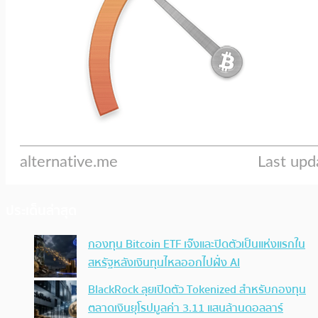
ประเด็นล่าสุด
กองทุน Bitcoin ETF เจ๊งและปิดตัวเป็นแห่งแรกใน
สหรัฐหลังเงินทุนไหลออกไปฝั่ง AI
BlackRock ลุยเปิดตัว Tokenized สำหรับกองทุน
ตลาดเงินยุโรปมูลค่า 3.11 แสนล้านดอลลาร์