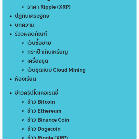
ราคา Ripple (XRP)
ปฏิทินเศรษฐกิจ
บทความ
รีวิวผลิตภัณฑ์
เว็บซื้อขาย
กระเป๋าเก็บเหรียญ
เครื่องขุด
เว็บขุดแบบ Cloud Mining
ห้องเรียน
ข่าวคริปโตเคอเรนซี่
ข่าว Bitcoin
ข่าว Ethereum
ข่าว Binance Coin
ข่าว Dogecoin
ข่าว Ripple (XRP)