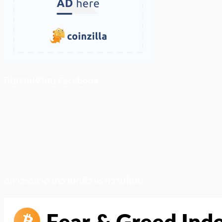
ติดตามเราบน Facebook
สภาวะตลาด (ความกลัว vs ความโลภ)