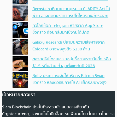
Bernstein เตือนหากกฎหมาย CLARITY Act ไม่
ผ่าน อาจกดดันราคาคริปโตให้ดิ่งลงอีกระลอก
ทั่วโลกช็อก Telegram หายจาก App Store
ชั่วคราว ก่อนกลับมาใช้งานได้ปกติ
Galaxy Research ประเมินความเสียหายจาก
Coldcard อาจพุ่งสูงถึง $130 ล้าน
ตลาดคริปโตซบเซา วอลุ่มซื้อขายรายวันดิ่งเหลือ
$1.5 หมื่นล้าน ต่ำสุดตั้งแต่ต้นปี 2026
Boltz ประกาศระงับให้บริการ Bitcoin Swap
ชั่วคราว หลังตัวเลขการใช้ AI แฮ็กระบบพุ่งสูง
เป้าหมายของเรา
Siam Blockchain มุ่งมั่นที่จะช่วยนำเสนอสารเกี่ยวกับ
Cryptocurrency และเทคโนโลยีบล็อกเชนเพื่อคนไทย ในภาษาไทย เรา