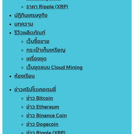
ราคา Ripple (XRP)
ปฏิทินเศรษฐกิจ
บทความ
รีวิวผลิตภัณฑ์
เว็บซื้อขาย
กระเป๋าเก็บเหรียญ
เครื่องขุด
เว็บขุดแบบ Cloud Mining
ห้องเรียน
ข่าวคริปโตเคอเรนซี่
ข่าว Bitcoin
ข่าว Ethereum
ข่าว Binance Coin
ข่าว Dogecoin
ข่าว Ripple (XRP)