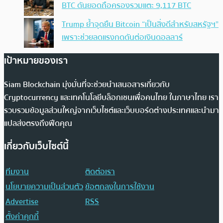
BTC ดันยอดถือครองรวมแตะ 9,117 BTC
Trump ย้ำจุดยืน Bitcoin “เป็นสิ่งดีสำหรับสหรัฐฯ”
เพราะช่วยลดแรงกดดันต่อเงินดอลลาร์
เป้าหมายของเรา
Siam Blockchain มุ่งมั่นที่จะช่วยนำเสนอสารเกี่ยวกับ
Cryptocurrency และเทคโนโลยีบล็อกเชนเพื่อคนไทย ในภาษาไทย เรา
รวบรวมข้อมูลส่วนใหญ่จากเว็บไซต์และเว็บบอร์ดต่างประเทศและนำมา
แปลส่งตรงถึงฟีดคุณ
เกี่ยวกับเว็บไซต์นี้
ทีมงาน
ติดต่อเรา
นโยบายความเป็นส่วนตัว
ข้อตกลงในการใช้งาน
Advertise
RSS
ตั้งค่าคุกกี้