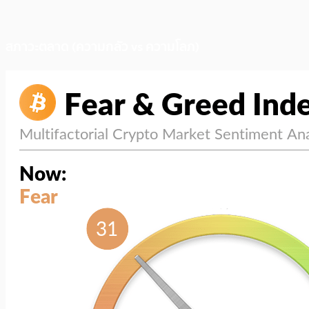
สภาวะตลาด (ความกลัว vs ความโลภ)