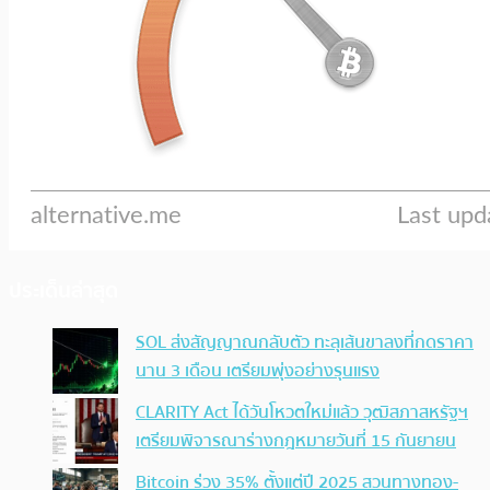
ประเด็นล่าสุด
SOL ส่งสัญญาณกลับตัว ทะลุเส้นขาลงที่กดราคา
นาน 3 เดือน เตรียมพุ่งอย่างรุนแรง
CLARITY Act ได้วันโหวตใหม่แล้ว วุฒิสภาสหรัฐฯ
เตรียมพิจารณาร่างกฎหมายวันที่ 15 กันยายน
Bitcoin ร่วง 35% ตั้งแต่ปี 2025 สวนทางทอง-