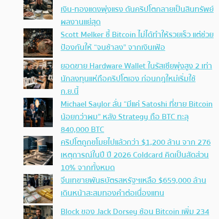
เงิน-ทองแดงพุ่งแรง ดันคริปโตกลายเป็นสินทรัพย์
ผลงานแย่สุด
Scott Melker ชี้ Bitcoin ไม่ได้ทำให้รวยเร็ว แต่ช่วย
ป้องกันให้ “จนช้าลง” จากเงินเฟ้อ
ยอดขาย Hardware Wallet ในรัสเซียพุ่งสูง 2 เท่า
นักลงทุนแห่ถือคริปโตเอง ก่อนกฎใหม่เริ่มใช้
ก.ย.นี้
Michael Saylor ลั่น “มีแค่ Satoshi ที่ขาย Bitcoin
น้อยกว่าผม” หลัง Strategy ถือ BTC ทะลุ
840,000 BTC
คริปโตถูกขโมยไปแล้วกว่า $1,200 ล้าน จาก 276
เหตุการณ์ในปี ปี 2026 Coldcard คิดเป็นสัดส่วน
10% จากทั้งหมด
จีนเทขายพันธบัตรสหรัฐฯเหลือ $659,000 ล้าน
เดินหน้าสะสมทองคำต่อเนื่องแทน
Block ของ Jack Dorsey ช้อน Bitcoin เพิ่ม 234