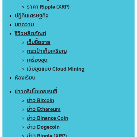
ราคา Ripple (XRP)
ปฏิทินเศรษฐกิจ
บทความ
รีวิวผลิตภัณฑ์
เว็บซื้อขาย
กระเป๋าเก็บเหรียญ
เครื่องขุด
เว็บขุดแบบ Cloud Mining
ห้องเรียน
ข่าวคริปโตเคอเรนซี่
ข่าว Bitcoin
ข่าว Ethereum
ข่าว Binance Coin
ข่าว Dogecoin
ข่าว Ripple (XRP)