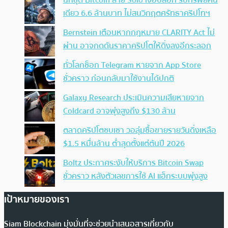
เดียว 6.6 ล้านบาท ไม่สนวิกฤตศรัทธาคริปโทฯ
Bernstein เตือนหากกฎหมาย CLARITY Act ไม่
ผ่าน อาจกดดันราคาคริปโตให้ดิ่งลงอีกระลอก
ทั่วโลกช็อก Telegram หายจาก App Store
ชั่วคราว ก่อนกลับมาใช้งานได้ปกติ
Galaxy Research ประเมินความเสียหายจาก
Coldcard อาจพุ่งสูงถึง $130 ล้าน
ตลาดคริปโตซบเซา วอลุ่มซื้อขายรายวันดิ่งเหลือ
$1.5 หมื่นล้าน ต่ำสุดตั้งแต่ต้นปี 2026
Boltz ประกาศระงับให้บริการ Bitcoin Swap
ชั่วคราว หลังตัวเลขการใช้ AI แฮ็กระบบพุ่งสูง
เป้าหมายของเรา
Siam Blockchain มุ่งมั่นที่จะช่วยนำเสนอสารเกี่ยวกับ