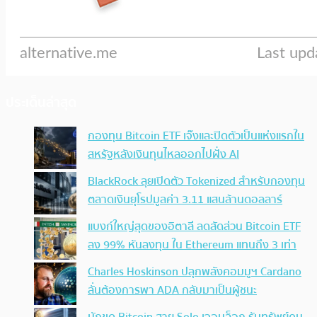
ประเด็นล่าสุด
กองทุน Bitcoin ETF เจ๊งและปิดตัวเป็นแห่งแรกใน
สหรัฐหลังเงินทุนไหลออกไปฝั่ง AI
BlackRock ลุยเปิดตัว Tokenized สำหรับกองทุน
ตลาดเงินยุโรปมูลค่า 3.11 แสนล้านดอลลาร์
แบงก์ใหญ่สุดของอิตาลี ลดสัดส่วน Bitcoin ETF
ลง 99% หันลงทุน ใน Ethereum แทนถึง 3 เท่า
Charles Hoskinson ปลุกพลังคอมมูฯ Cardano
ลั่นต้องการพา ADA กลับมาเป็นผู้ชนะ
นักขุด Bitcoin สาย Solo เจอบล็อก รับทรัพย์คน