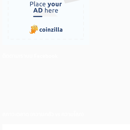
ติดตามเราบน Facebook
สภาวะตลาด (ความกลัว vs ความโลภ)