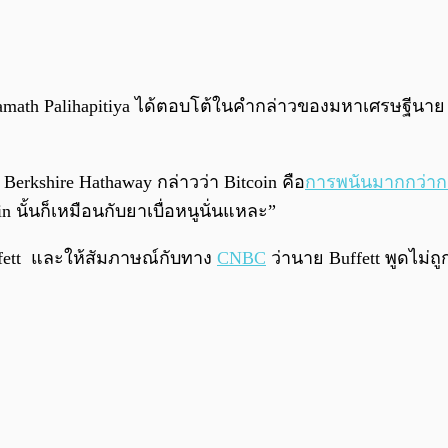
 Chamath Palihapitiya ได้ตอบโต้ในคำกล่าวของมหาเศรษฐีนา
rkshire Hathaway กล่าวว่า Bitcoin คือ
การพนันมากกว่าก
n นั้นก็เหมือนกับยาเบื่อหนูนั่นแหละ”
ffett และให้สัมภาษณ์กับทาง
CNBC
ว่านาย Buffett พูดไม่ถูก