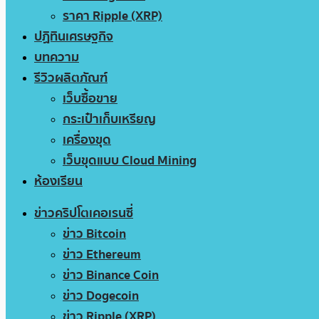
ราคา Ripple (XRP)
ปฏิทินเศรษฐกิจ
บทความ
รีวิวผลิตภัณฑ์
เว็บซื้อขาย
กระเป๋าเก็บเหรียญ
เครื่องขุด
เว็บขุดแบบ Cloud Mining
ห้องเรียน
ข่าวคริปโตเคอเรนซี่
ข่าว Bitcoin
ข่าว Ethereum
ข่าว Binance Coin
ข่าว Dogecoin
ข่าว Ripple (XRP)