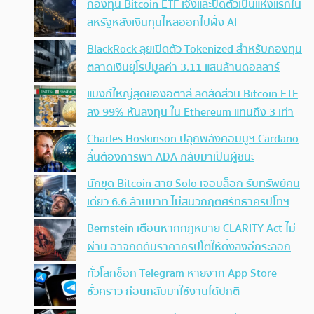
กองทุน Bitcoin ETF เจ๊งและปิดตัวเป็นแห่งแรกใน
สหรัฐหลังเงินทุนไหลออกไปฝั่ง AI
BlackRock ลุยเปิดตัว Tokenized สำหรับกองทุน
ตลาดเงินยุโรปมูลค่า 3.11 แสนล้านดอลลาร์
แบงก์ใหญ่สุดของอิตาลี ลดสัดส่วน Bitcoin ETF
ลง 99% หันลงทุน ใน Ethereum แทนถึง 3 เท่า
Charles Hoskinson ปลุกพลังคอมมูฯ Cardano
ลั่นต้องการพา ADA กลับมาเป็นผู้ชนะ
นักขุด Bitcoin สาย Solo เจอบล็อก รับทรัพย์คน
เดียว 6.6 ล้านบาท ไม่สนวิกฤตศรัทธาคริปโทฯ
Bernstein เตือนหากกฎหมาย CLARITY Act ไม่
ผ่าน อาจกดดันราคาคริปโตให้ดิ่งลงอีกระลอก
ทั่วโลกช็อก Telegram หายจาก App Store
ชั่วคราว ก่อนกลับมาใช้งานได้ปกติ