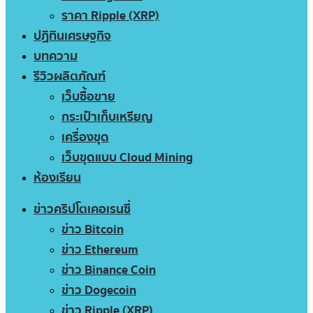
ราคา Ripple (XRP)
ปฏิทินเศรษฐกิจ
บทความ
รีวิวผลิตภัณฑ์
เว็บซื้อขาย
กระเป๋าเก็บเหรียญ
เครื่องขุด
เว็บขุดแบบ Cloud Mining
ห้องเรียน
ข่าวคริปโตเคอเรนซี่
ข่าว Bitcoin
ข่าว Ethereum
ข่าว Binance Coin
ข่าว Dogecoin
ข่าว Ripple (XRP)