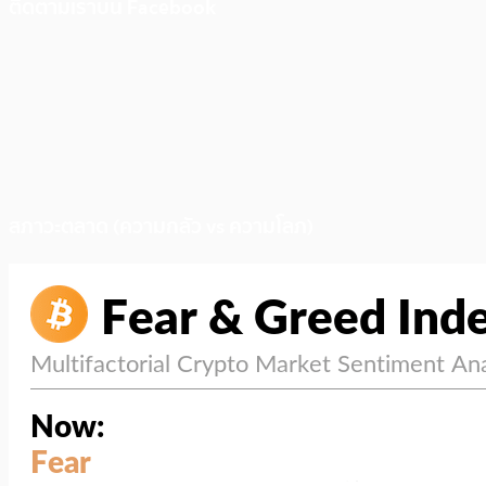
ติดตามเราบน Facebook
สภาวะตลาด (ความกลัว vs ความโลภ)