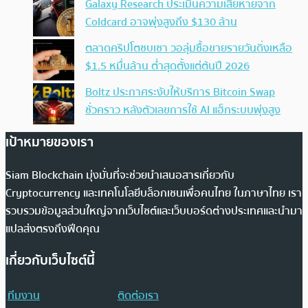
Galaxy Research ประเมินความเสียหายจาก
Coldcard อาจพุ่งสูงถึง $130 ล้าน
ตลาดคริปโตซบเซา วอลุ่มซื้อขายรายวันดิ่งเหลือ
$1.5 หมื่นล้าน ต่ำสุดตั้งแต่ต้นปี 2026
Boltz ประกาศระงับให้บริการ Bitcoin Swap
ชั่วคราว หลังตัวเลขการใช้ AI แฮ็กระบบพุ่งสูง
เป้าหมายของเรา
Siam Blockchain มุ่งมั่นที่จะช่วยนำเสนอสารเกี่ยวกับ
Cryptocurrency และเทคโนโลยีบล็อกเชนเพื่อคนไทย ในภาษาไทย เรา
รวบรวมข้อมูลส่วนใหญ่จากเว็บไซต์และเว็บบอร์ดต่างประเทศและนำมา
แปลส่งตรงถึงฟีดคุณ
เกี่ยวกับเว็บไซต์นี้
ทีมงาน
ติดต่อเรา