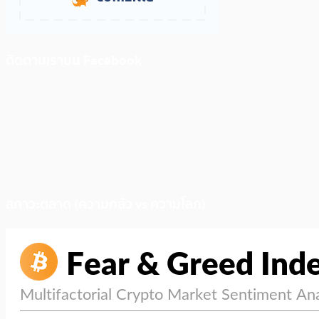
ติดตามเราบน Facebook
สภาวะตลาด (ความกลัว vs ความโลภ)