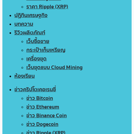
ราคา Ripple (XRP)
ปฏิทินเศรษฐกิจ
บทความ
รีวิวผลิตภัณฑ์
เว็บซื้อขาย
กระเป๋าเก็บเหรียญ
เครื่องขุด
เว็บขุดแบบ Cloud Mining
ห้องเรียน
ข่าวคริปโตเคอเรนซี่
ข่าว Bitcoin
ข่าว Ethereum
ข่าว Binance Coin
ข่าว Dogecoin
ข่าว Ripple (XRP)