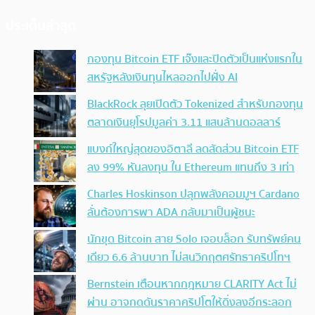
ประเด็นล่าสุด
กองทุน Bitcoin ETF เจ๊งและปิดตัวเป็นแห่งแรกใน
สหรัฐหลังเงินทุนไหลออกไปฝั่ง AI
BlackRock ลุยเปิดตัว Tokenized สำหรับกองทุน
ตลาดเงินยุโรปมูลค่า 3.11 แสนล้านดอลลาร์
แบงก์ใหญ่สุดของอิตาลี ลดสัดส่วน Bitcoin ETF
ลง 99% หันลงทุน ใน Ethereum แทนถึง 3 เท่า
Charles Hoskinson ปลุกพลังคอมมูฯ Cardano
ลั่นต้องการพา ADA กลับมาเป็นผู้ชนะ
นักขุด Bitcoin สาย Solo เจอบล็อก รับทรัพย์คน
เดียว 6.6 ล้านบาท ไม่สนวิกฤตศรัทธาคริปโทฯ
Bernstein เตือนหากกฎหมาย CLARITY Act ไม่
ผ่าน อาจกดดันราคาคริปโตให้ดิ่งลงอีกระลอก