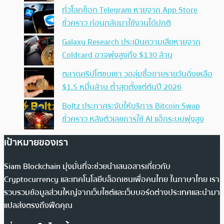
ทั่วโลกช็อก Telegram หายจาก App Store
ชั่วคราว ก่อนกลับมาใช้งานได้ปกติ
Galaxy Research ประเมินความเสียหายจาก
Coldcard อาจพุ่งสูงถึง $130 ล้าน
ตลาดคริปโตซบเซา วอลุ่มซื้อขายรายวันดิ่งเหลือ
$1.5 หมื่นล้าน ต่ำสุดตั้งแต่ต้นปี 2026
Boltz ประกาศระงับให้บริการ Bitcoin Swap
ชั่วคราว หลังตัวเลขการใช้ AI แฮ็กระบบพุ่งสูง
เป้าหมายของเรา
Siam Blockchain มุ่งมั่นที่จะช่วยนำเสนอสารเกี่ยวกับ
Cryptocurrency และเทคโนโลยีบล็อกเชนเพื่อคนไทย ในภาษาไทย เรา
รวบรวมข้อมูลส่วนใหญ่จากเว็บไซต์และเว็บบอร์ดต่างประเทศและนำมา
แปลส่งตรงถึงฟีดคุณ