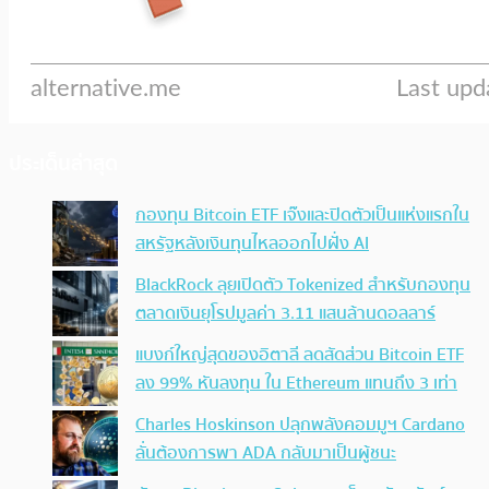
ประเด็นล่าสุด
กองทุน Bitcoin ETF เจ๊งและปิดตัวเป็นแห่งแรกใน
สหรัฐหลังเงินทุนไหลออกไปฝั่ง AI
BlackRock ลุยเปิดตัว Tokenized สำหรับกองทุน
ตลาดเงินยุโรปมูลค่า 3.11 แสนล้านดอลลาร์
แบงก์ใหญ่สุดของอิตาลี ลดสัดส่วน Bitcoin ETF
ลง 99% หันลงทุน ใน Ethereum แทนถึง 3 เท่า
Charles Hoskinson ปลุกพลังคอมมูฯ Cardano
ลั่นต้องการพา ADA กลับมาเป็นผู้ชนะ