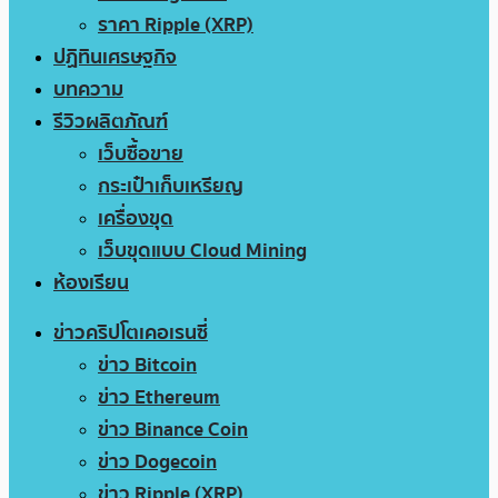
ราคา Ripple (XRP)
ปฏิทินเศรษฐกิจ
บทความ
รีวิวผลิตภัณฑ์
เว็บซื้อขาย
กระเป๋าเก็บเหรียญ
เครื่องขุด
เว็บขุดแบบ Cloud Mining
ห้องเรียน
ข่าวคริปโตเคอเรนซี่
ข่าว Bitcoin
ข่าว Ethereum
ข่าว Binance Coin
ข่าว Dogecoin
ข่าว Ripple (XRP)