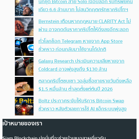
นักขุด Bitcoin สาย Solo เจอบล็อก รับทรัพย์คน
เดียว 6.6 ล้านบาท ไม่สนวิกฤตศรัทธาคริปโทฯ
Bernstein เตือนหากกฎหมาย CLARITY Act ไม่
ผ่าน อาจกดดันราคาคริปโตให้ดิ่งลงอีกระลอก
ทั่วโลกช็อก Telegram หายจาก App Store
ชั่วคราว ก่อนกลับมาใช้งานได้ปกติ
Galaxy Research ประเมินความเสียหายจาก
Coldcard อาจพุ่งสูงถึง $130 ล้าน
ตลาดคริปโตซบเซา วอลุ่มซื้อขายรายวันดิ่งเหลือ
$1.5 หมื่นล้าน ต่ำสุดตั้งแต่ต้นปี 2026
Boltz ประกาศระงับให้บริการ Bitcoin Swap
ชั่วคราว หลังตัวเลขการใช้ AI แฮ็กระบบพุ่งสูง
เป้าหมายของเรา
Siam Blockchain มุ่งมั่นที่จะช่วยนำเสนอสารเกี่ยวกับ