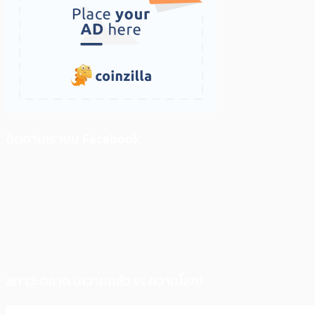
ติดตามเราบน Facebook
สภาวะตลาด (ความกลัว vs ความโลภ)