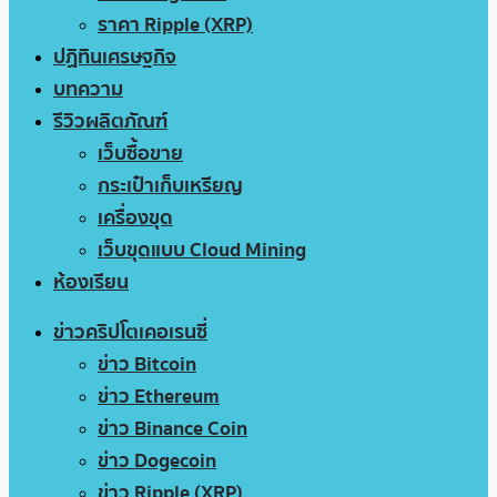
ราคา Ripple (XRP)
ปฏิทินเศรษฐกิจ
บทความ
รีวิวผลิตภัณฑ์
เว็บซื้อขาย
กระเป๋าเก็บเหรียญ
เครื่องขุด
เว็บขุดแบบ Cloud Mining
ห้องเรียน
ข่าวคริปโตเคอเรนซี่
ข่าว Bitcoin
ข่าว Ethereum
ข่าว Binance Coin
ข่าว Dogecoin
ข่าว Ripple (XRP)