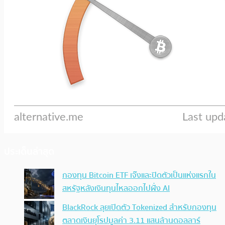
ประเด็นล่าสุด
กองทุน Bitcoin ETF เจ๊งและปิดตัวเป็นแห่งแรกใน
สหรัฐหลังเงินทุนไหลออกไปฝั่ง AI
BlackRock ลุยเปิดตัว Tokenized สำหรับกองทุน
ตลาดเงินยุโรปมูลค่า 3.11 แสนล้านดอลลาร์