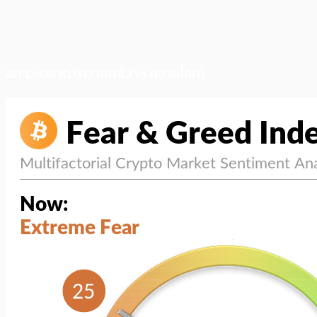
สภาวะตลาด (ความกลัว vs ความโลภ)