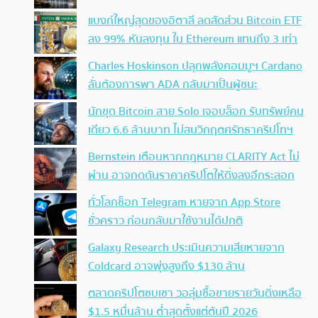
แบงก์ใหญ่สุดของอิตาลี ลดสัดส่วน Bitcoin ETF
ลง 99% หันลงทุน ใน Ethereum แทนถึง 3 เท่า
Charles Hoskinson ปลุกพลังคอมมูฯ Cardano
ลั่นต้องการพา ADA กลับมาเป็นผู้ชนะ
นักขุด Bitcoin สาย Solo เจอบล็อก รับทรัพย์คน
เดียว 6.6 ล้านบาท ไม่สนวิกฤตศรัทธาคริปโทฯ
Bernstein เตือนหากกฎหมาย CLARITY Act ไม่
ผ่าน อาจกดดันราคาคริปโตให้ดิ่งลงอีกระลอก
ทั่วโลกช็อก Telegram หายจาก App Store
ชั่วคราว ก่อนกลับมาใช้งานได้ปกติ
Galaxy Research ประเมินความเสียหายจาก
Coldcard อาจพุ่งสูงถึง $130 ล้าน
ตลาดคริปโตซบเซา วอลุ่มซื้อขายรายวันดิ่งเหลือ
$1.5 หมื่นล้าน ต่ำสุดตั้งแต่ต้นปี 2026