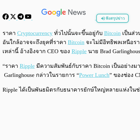
ฟังสรุปข่าว
พร้อมเล่น
ราคา
Cryptocurrency
ทั่วไปนั้นจะขึ้นอยู่กับ
Bitcoin
เป็นส่ว
อันใกล้อาจจะถึงยุคที่ราคา
Bitcoin
จะไม่มีอิทธิพลเหนือร
เหล่านี้ อ้างอิงจาก CEO ของ
Ripple
นาย Brad Garlinghou
“ราคา
Ripple
มีความสัมพันธ์กับราคา Bitcoin เป็นอย่างม
Garlinghouse กล่าวในรายการ “
Power Lunch
” ของช่อง CN
Ripple ได้เป็นพันธมิตรกับธนาคารยักษ์ใหญ่หลายแห่งในช่ว