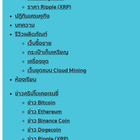
ราคา Ripple (XRP)
ปฏิทินเศรษฐกิจ
บทความ
รีวิวผลิตภัณฑ์
เว็บซื้อขาย
กระเป๋าเก็บเหรียญ
เครื่องขุด
เว็บขุดแบบ Cloud Mining
ห้องเรียน
ข่าวคริปโตเคอเรนซี่
ข่าว Bitcoin
ข่าว Ethereum
ข่าว Binance Coin
ข่าว Dogecoin
ข่าว Ripple (XRP)